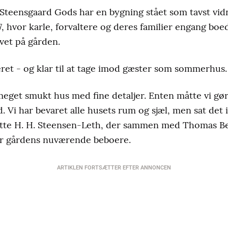
teensgaard Gods har en bygning stået som tavst vidne 
7, hvor karle, forvaltere og deres familier engang boe
vet på gården.
ret - og klar til at tage imod gæster som sommerhus.
 meget smukt hus med fine detaljer. Enten måtte vi gør
d. Vi har bevaret alle husets rum og sjæl, men sat det
lotte H. H. Steensen-Leth, der sammen med Thomas Be
er gårdens nuværende beboere.
ARTIKLEN FORTSÆTTER EFTER ANNONCEN