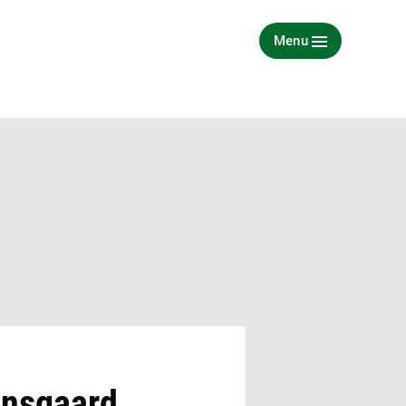
Menu
eensgaard