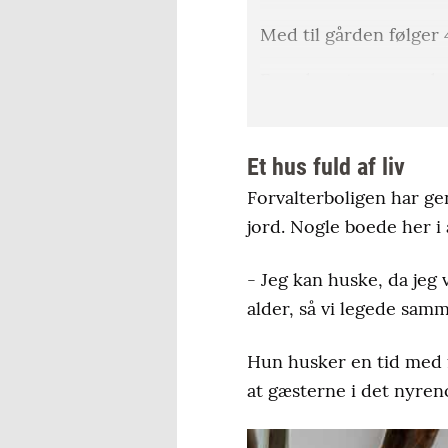
Med til gården følger 
Foruden at være godse
musikiværksætter.
Gift med Thomas Bernt
Et hus fuld af liv
Forvalterboligen har ge
Parret har to børn, Ca
jord. Nogle boede her 
Siden 2019 har parret
populær opera og ope
- Jeg kan huske, da jeg 
gamle voldgrav.
alder, så vi legede sa
Hun husker en tid med f
at gæsterne i det nyreno