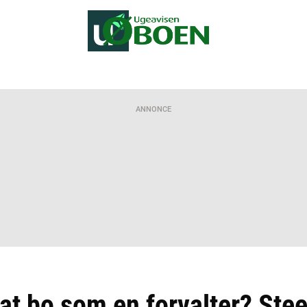
ANNONCE
 at bo som en forvalter? St