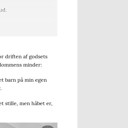
ud.
rtarrangør og
r driften af godsets
rndommens minder:
alenter optræder med
d udsigt over den
 et barn på min egen
.
 stille, men håbet er,