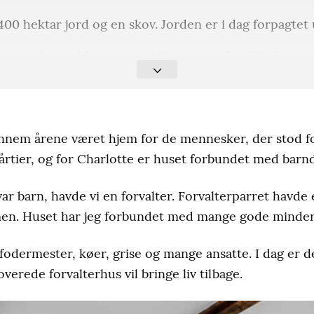
400 hektar jord og en skov. Jorden er i dag forpagtet 
jer er hun uddannet cand. ling. merc fra CBS, konce
 Henriksen (f. 1966).
nnem årene været hjem for de mennesker, der stod fo
rl Frederik og Arendse.
i årtier, og for Charlotte er huset forbundet med ba
 arrangeret Steensgaard Gods Open Air, hvor unge t
rette. Koncerterne foregår foran hovedbygningen me
var barn, havde vi en forvalter. Forvalterparret havde
mmen. Huset har jeg forbundet med mange gode minder
odermester, køer, grise og mange ansatte. I dag er det
verede forvalterhus vil bringe liv tilbage.