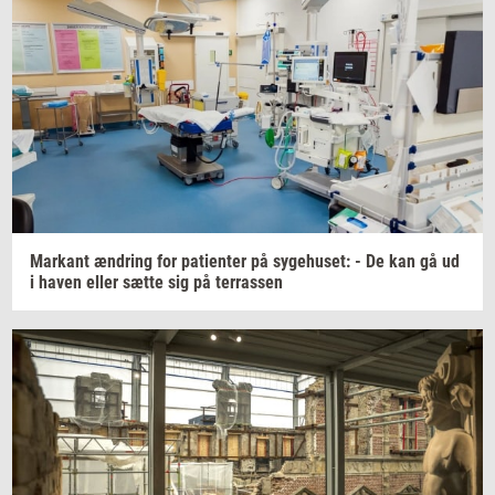
Mar­kant
æn­dring
for
pa­tien­ter
på
sy­ge­hu­set:
- De kan gå ud
i haven eller sætte sig på
ter­ras­sen