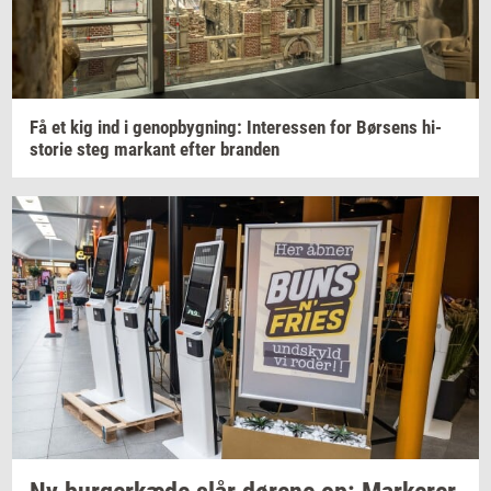
Få et kig ind i
genop­byg­ning:
In­ter­es­sen
for
Bør­sens
hi­
sto­rie
steg
mar­kant
efter
bran­den