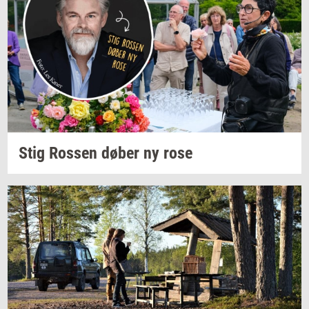
Stig
Ros­sen
døber ny rose