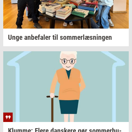
Unge
an­be­fa­ler
til
som­mer­læs­nin­gen
Klum­me: Flere
dan­ske­re
gør
som­mer­hu­