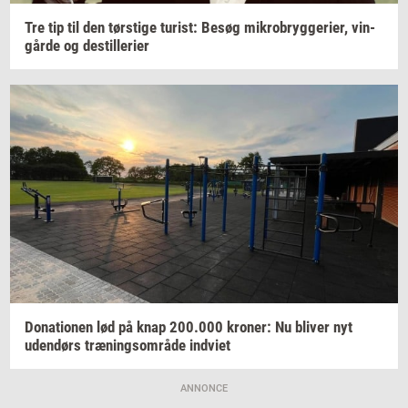
Tre tip til den
tørsti­ge
turist:
Besøg
mi­kro­bryg­ge­ri­er,
vin­
går­de
og
destil­le­ri­er
Do­na­tio­nen
lød på knap
200.000
kro­ner:
Nu
bli­ver
nyt
uden­dørs
træ­nings­om­rå­de
ind­vi­et
ANNONCE