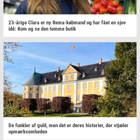
23-​årige
Clara er ny
Rema-​købmand
og har fået en sjov
idé: Kom og se den tomme butik
De
funk­ler
af guld, men det er deres
hi­sto­ri­er,
der
stjæ­ler
op­mærk­som­he­den