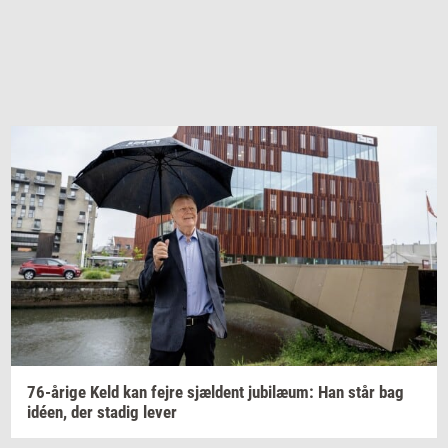
76-​årige
Keld kan fejre
sjæl­dent
ju­bilæum:
Han står bag
idéen,
der
sta­dig
lever