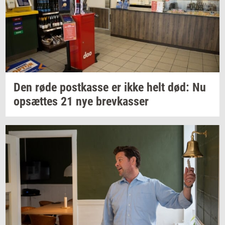
Den røde
po­st­kas­se
er ikke helt død: Nu
op­sæt­tes
21 nye
brev­kas­ser