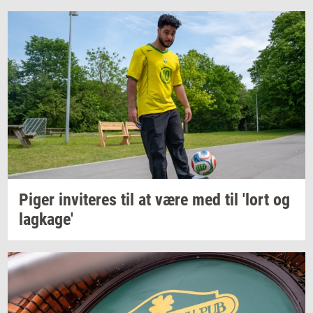
Piger
in­vi­te­res
til at være med til 'lort og
lag­ka­ge'