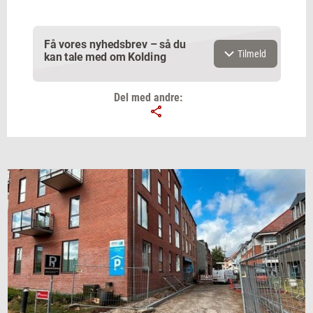
Få vores nyhedsbrev – så du
Tilmeld
kan tale med om Kolding
Del med andre:
Email
Navn
Jeg vil gerne modtage et nyhedsoverblik, samt
relevante tilbud og brugerfordele på mail. Det er altid
muligt at afmelde.
Privatlivspolitik.