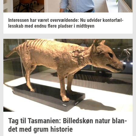
In­ter­es­sen
har været
over­væl­den­de:
Nu
ud­vi­der
kon­tor­fæl­
les­skab
med endnu flere
plad­ser
i
midt­by­en
Tag til
Tas­ma­ni­en:
Bil­leds­køn
natur
blan­
det
med grum
hi­sto­rie