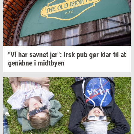
"Vi har
sav­net
jer": Irsk pub gør klar til at
genåb­ne
i
midt­by­en