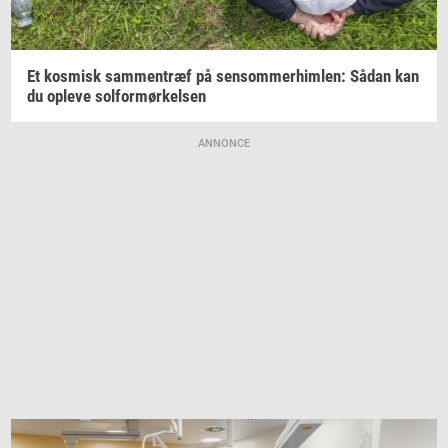
Et
kos­misk
sam­men­træf
på
sen­som­mer­him­len:
Sådan kan
du
op­le­ve
sol­for­mør­kel­sen
ANNONCE