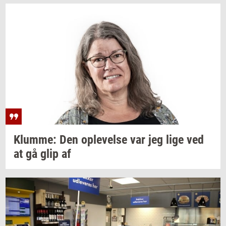
Klum­me:
Den
op­le­vel­se
var jeg lige ved
at gå glip af