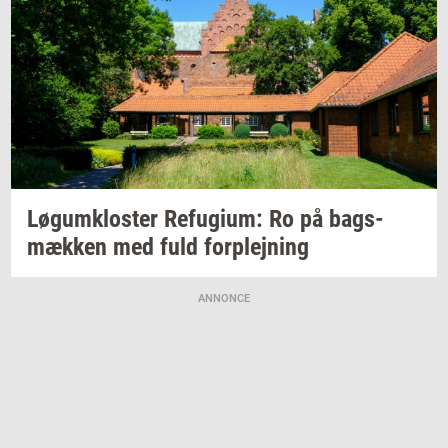
Løgum­klo­ster
Re­fu­gi­um:
Ro på
bags­
mæk­ken
med fuld
for­plej­ning
ANNONCE