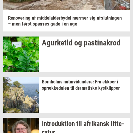
Renove­ring
af
mid­delal­der­by­del
nær­mer
sig
af­slut­nin­gen
– men først
spær­res
gade i en uge
Agur­ke­tid
og
pa­stina­krod
Born­holms
na­tur­vi­dun­de­re:
Fra
ek­ko­er
i
spræk­ke­da­len
til
dra­ma­ti­ske
kyst­klip­per
In­tro­duk­tion
til
afri­kansk
lit­te­
ra­tur