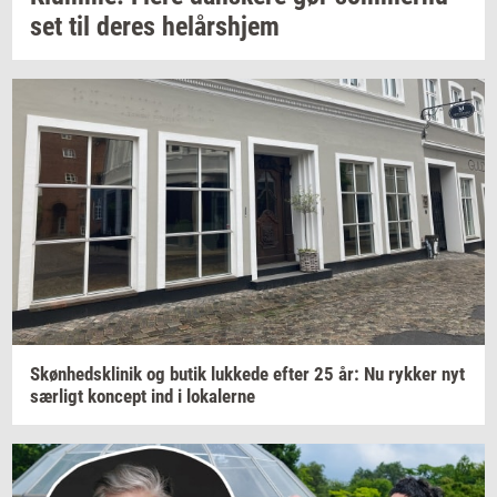
set
til deres
helårs­hjem
Skøn­heds­kli­nik
og butik
luk­ke­de
efter 25 år: Nu
ryk­ker
nyt
sær­ligt
kon­cept
ind i
lo­ka­ler­ne