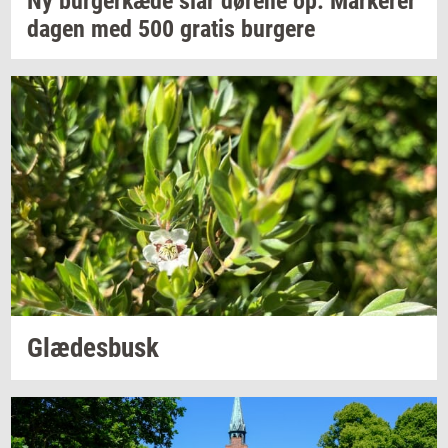
Ny
bur­ger­kæ­de
slår
dø­re­ne
op:
Mar­ke­rer
dagen med 500
gra­tis
bur­ge­re
Glæ­des­busk