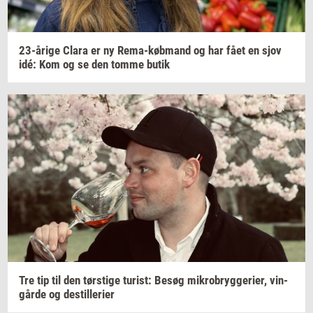
23-​årige
Clara er ny
Rema-​købmand
og har fået en sjov
idé: Kom og se den tomme butik
Tre tip til den
tørsti­ge
turist:
Besøg
mi­kro­bryg­ge­ri­er,
vin­
går­de
og
destil­le­ri­er