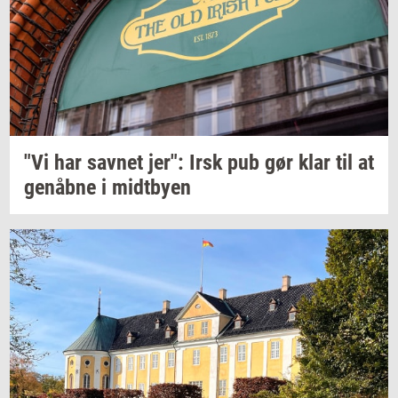
"Vi har
sav­net
jer": Irsk pub gør klar til at
genåb­ne
i
midt­by­en