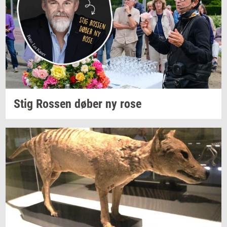
Stig
Ros­sen
døber ny rose