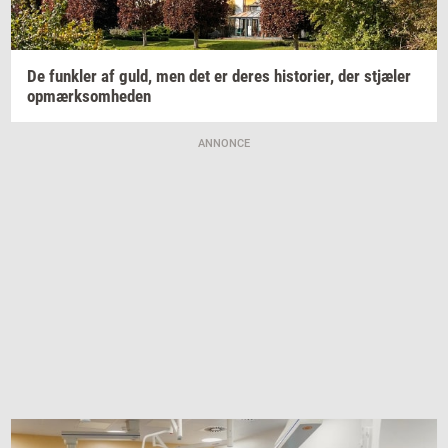
De
funk­ler
af guld, men det er deres
hi­sto­ri­er,
der
stjæ­ler
op­mærk­som­he­den
ANNONCE