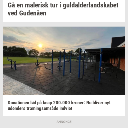
Gå en
ma­le­risk
tur i
gul­dal­der­land­ska­bet
ved
Gu­denå­en
Do­na­tio­nen
lød på knap
200.000
kro­ner:
Nu
bli­ver
nyt
uden­dørs
træ­nings­om­rå­de
ind­vi­et
ANNONCE