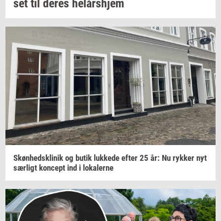
set
til deres
helårs­hjem
Skøn­heds­kli­nik
og butik
luk­ke­de
efter 25 år: Nu
ryk­ker
nyt
sær­ligt
kon­cept
ind i
lo­ka­ler­ne