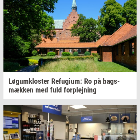
Løgum­klo­ster
Re­fu­gi­um:
Ro på
bags­
mæk­ken
med fuld
for­plej­ning