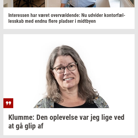
In­ter­es­sen
har været
over­væl­den­de:
Nu
ud­vi­der
kon­tor­fæl­
les­skab
med endnu flere
plad­ser
i
midt­by­en
Klum­me:
Den
op­le­vel­se
var jeg lige ved
at gå glip af