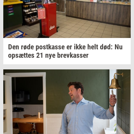
Den røde
po­st­kas­se
er ikke helt død: Nu
op­sæt­tes
21 nye
brev­kas­ser