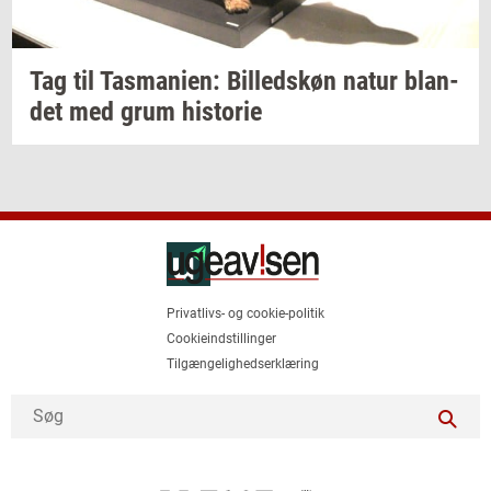
Tag til
Tas­ma­ni­en:
Bil­leds­køn
natur
blan­
det
med grum
hi­sto­rie
Privatlivs- og cookie-politik
Cookieindstillinger
Tilgængelighedserklæring