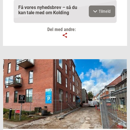
Få vores nyhedsbrev – så du
Tilmeld
kan tale med om Kolding
Del med andre:
Email
Navn
Jeg vil gerne modtage et nyhedsoverblik, samt
relevante tilbud og brugerfordele på mail. Det er altid
muligt at afmelde.
Privatlivspolitik.