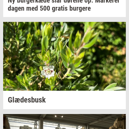
Ny
bur­ger­kæ­de
slår
dø­re­ne
op:
Mar­ke­rer
dagen med 500
gra­tis
bur­ge­re
Glæ­des­busk