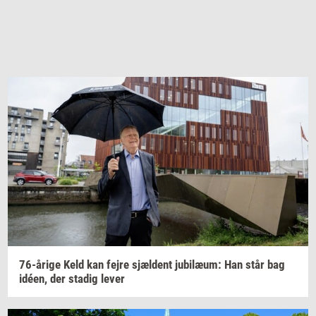
76-​årige
Keld kan fejre
sjæl­dent
ju­bilæum:
Han står bag
idéen,
der
sta­dig
lever