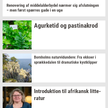
Renove­ring
af
mid­delal­der­by­del
nær­mer
sig
af­slut­nin­gen
– men først
spær­res
gade i en uge
Agur­ke­tid
og
pa­stina­krod
Born­holms
na­tur­vi­dun­de­re:
Fra
ek­ko­er
i
spræk­ke­da­len
til
dra­ma­ti­ske
kyst­klip­per
In­tro­duk­tion
til
afri­kansk
lit­te­
ra­tur