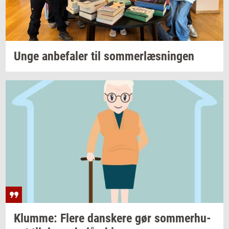
Unge
an­be­fa­ler
til
som­mer­læs­nin­gen
Klum­me: Flere
dan­ske­re
gør
som­mer­hu­