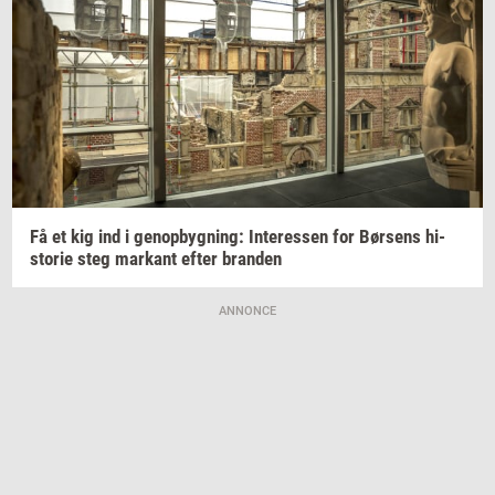
Få et kig ind i
genop­byg­ning:
In­ter­es­sen
for
Bør­sens
hi­
sto­rie
steg
mar­kant
efter
bran­den
ANNONCE