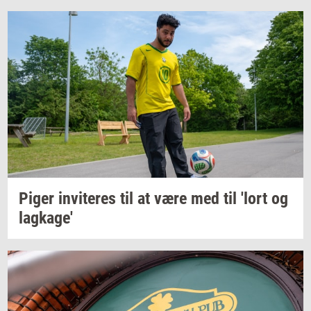
Piger
in­vi­te­res
til at være med til 'lort og
lag­ka­ge'