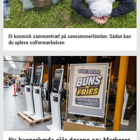
Et
kos­misk
sam­men­træf
på
sen­som­mer­him­len:
Sådan kan
du
op­le­ve
sol­for­mør­kel­sen