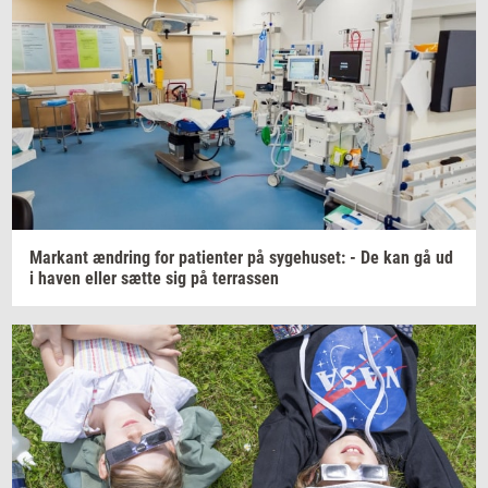
Mar­kant
æn­dring
for
pa­tien­ter
på
sy­ge­hu­set:
- De kan gå ud
i haven eller sætte sig på
ter­ras­sen