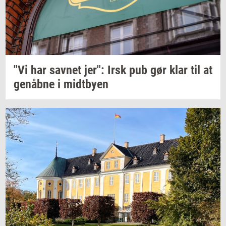
"Vi har
sav­net
jer": Irsk pub gør klar til at
genåb­ne
i
midt­by­en