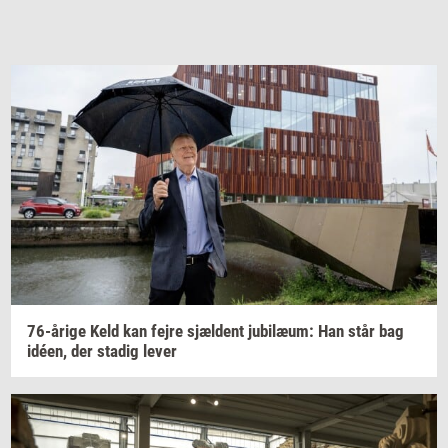
76-​årige
Keld kan fejre
sjæl­dent
ju­bilæum:
Han står bag
idéen,
der
sta­dig
lever