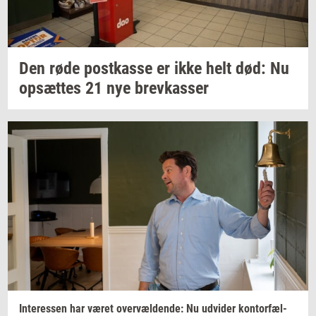
Den røde
po­st­kas­se
er ikke helt død: Nu
op­sæt­tes
21 nye
brev­kas­ser
In­ter­es­sen
har været
over­væl­den­de:
Nu
ud­vi­der
kon­tor­fæl­