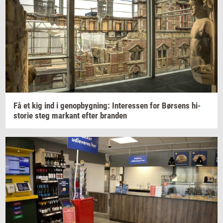
Få et kig ind i
genop­byg­ning:
In­ter­es­sen
for
Bør­sens
hi­
sto­rie
steg
mar­kant
efter
bran­den