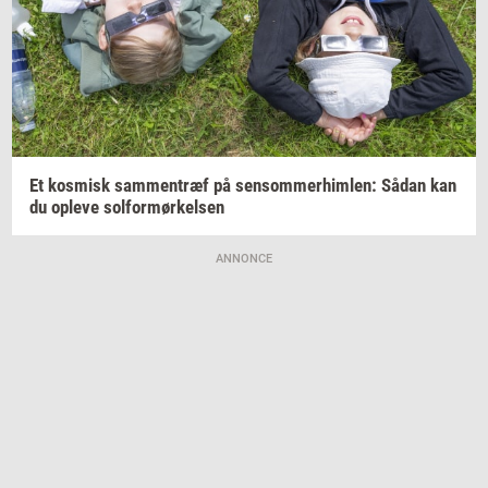
Et
kos­misk
sam­men­træf
på
sen­som­mer­him­len:
Sådan kan
du
op­le­ve
sol­for­mør­kel­sen
ANNONCE