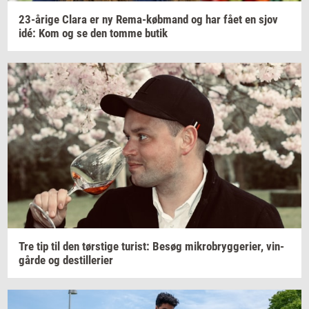
23-​årige
Clara er ny
Rema-​købmand
og har fået en sjov
idé: Kom og se den tomme butik
Tre tip til den
tørsti­ge
turist:
Besøg
mi­kro­bryg­ge­ri­er,
vin­
går­de
og
destil­le­ri­er