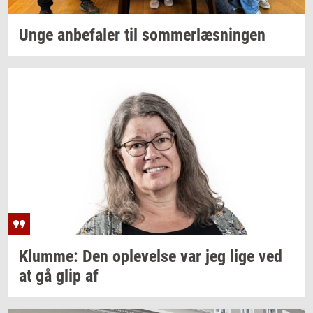
Unge
an­be­fa­ler
til
som­mer­læs­nin­gen
Klum­me:
Den
op­le­vel­se
var jeg lige ved
at gå glip af