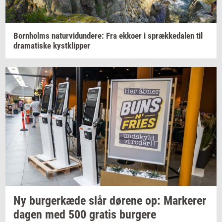
Born­holms
na­tur­vi­dun­de­re:
Fra
ek­ko­er
i
spræk­ke­da­len
til
dra­ma­ti­ske
kyst­klip­per
Ny
bur­ger­kæ­de
slår
dø­re­ne
op:
Mar­ke­rer
dagen med 500
gra­tis
bur­ge­re