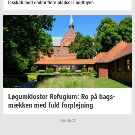
les­skab
med endnu flere
plad­ser
i
midt­by­en
Løgum­klo­ster
Re­fu­gi­um:
Ro på
bags­
mæk­ken
med fuld
for­plej­ning
ANNONCE