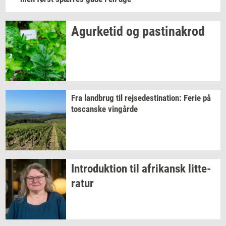
Agur­ke­tid
og
pa­stina­krod
Fra
land­brug
til
rej­se­desti­na­tion:
Ferie på
toscan­ske
vin­går­de
In­tro­duk­tion
til
afri­kansk
lit­te­
ra­tur