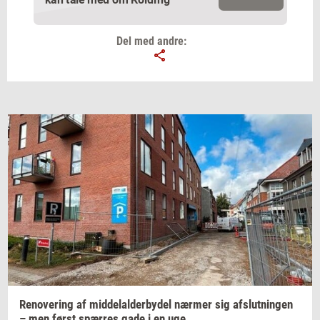
kan tale med om Kolding
Del med andre:
Email
Navn
Jeg vil gerne modtage et nyhedsoverblik, samt
relevante tilbud og brugerfordele på mail. Det er altid
muligt at afmelde.
Privatlivspolitik.
Renove­ring
af
mid­delal­der­by­del
nær­mer
sig
af­slut­nin­gen
– men først
spær­res
gade i en uge