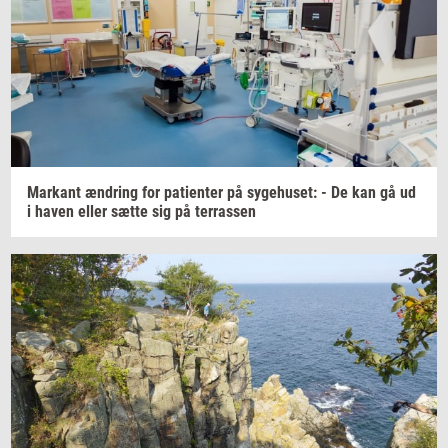
Mar­kant
æn­dring
for
pa­tien­ter
på
sy­ge­hu­set:
- De kan gå ud
i haven eller sætte sig på
ter­ras­sen