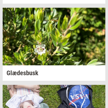
Glæ­des­busk