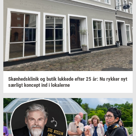
Skøn­heds­kli­nik
og butik
luk­ke­de
efter 25 år: Nu
ryk­ker
nyt
sær­ligt
kon­cept
ind i
lo­ka­ler­ne