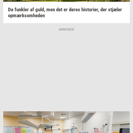
De
funk­ler
af guld, men det er deres
hi­sto­ri­er,
der
stjæ­ler
op­mærk­som­he­den
ANNONCE