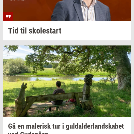
Tid til
sko­lestart
Gå en
ma­le­risk
tur i
gul­dal­der­land­ska­bet