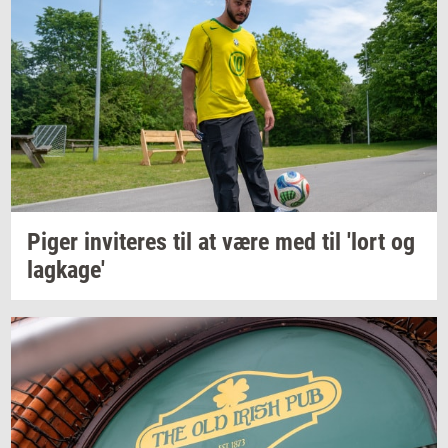
Piger
in­vi­te­res
til at være med til 'lort og
lag­ka­ge'