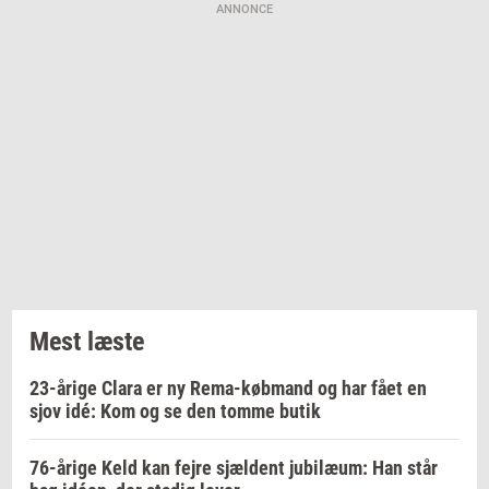
ANNONCE
Mest læste
23-årige Clara er ny Rema-købmand og har fået en
sjov idé: Kom og se den tomme butik
76-årige Keld kan fejre sjældent jubilæum: Han står