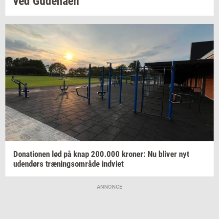
ved
Gu­denå­en
Do­na­tio­nen
lød på knap
200.000
kro­ner:
Nu
bli­ver
nyt
uden­dørs
træ­nings­om­rå­de
ind­vi­et
ANNONCE