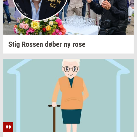
Stig
Ros­sen
døber ny rose