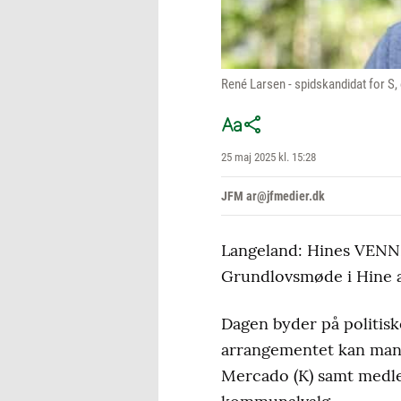
René Larsen - spidskandidat for S,
25 maj 2025 kl. 15:28
JFM ar@jfmedier.dk
Langeland: Hines VENNER
Grundlovsmøde i Hine anl
Dagen byder på politiske
arrangementet kan man 
Mercado (K) samt medle