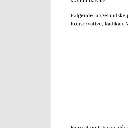
kommunalvalg.
Følgende langelandske p
Konservative, Radikale 
Flere af politikerne går