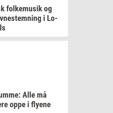
sk
fol­kemu­sik
og
v­ne­stem­ning
i
Lo­
ls
um­me:
Alle må
re oppe i
fly­e­ne