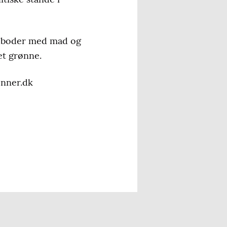
g boder med mad og
et grønne.
enner.dk