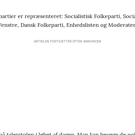
artier er repræsenteret: Socialistisk Folkeparti, Soc
Venstre, Dansk Folkeparti, Enhedslisten og Moderate
ARTIKLEN FORTSÆTTER EFTER ANNONCEN
 på talerstolen i løbet af dagen. Man kan besøge de pol