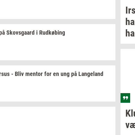
Ir
ha
ha
på
Sko­vs­gaard
i
Rud­kø­bing
r­sus
- Bliv
men­tor
for en ung på
Lan­geland
Kl
væ