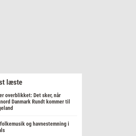
t læste
er overblikket: Det sker, når
nord Danmark Rundt kommer til
geland
 folkemusik og havnestemning i
ls