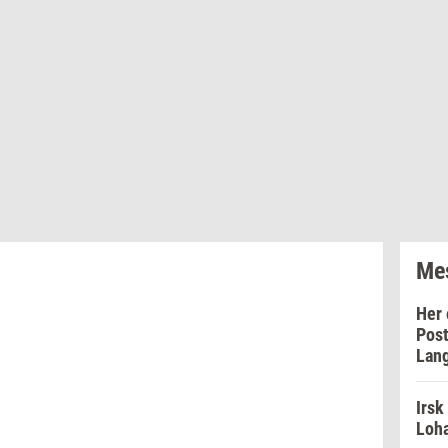
Mes
Her 
Post
Lan
Irsk
Loha