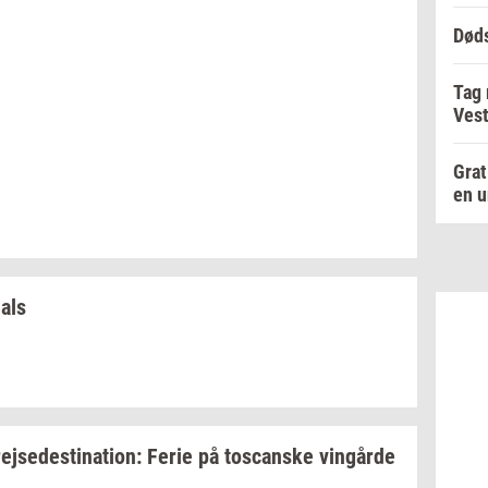
Døds
Tag
Vest
Grat
en u
hals
rej­se­desti­na­tion:
Ferie på
toscan­ske
vin­går­de