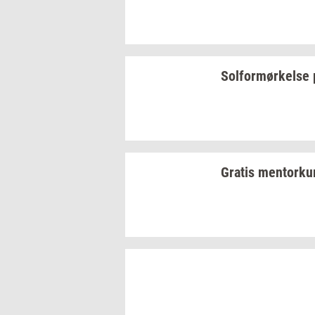
Sol­for­mør­kel­se
Gra­tis
men­tor­ku