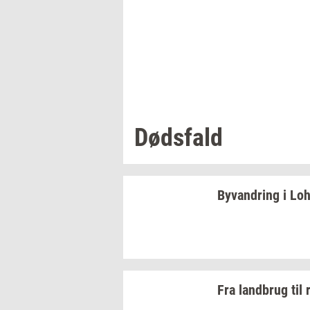
Døds­fald
Byvan­dring
i
Lo­
Fra
land­brug
til