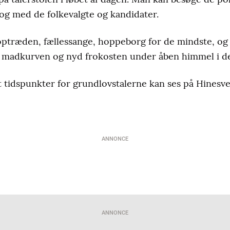
log med de folkevalgte og kandidater.
 optræden, fællessange, hoppeborg for de mindste, o
 madkurven og nyd frokosten under åben himmel i d
 tidspunkter for grundlovstalerne kan ses på Hinesv
ANNONCE
ANNONCE