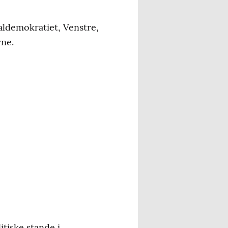
ialdemokratiet, Venstre,
rne.
itiske stande i