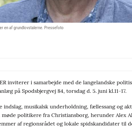
 er en af grundlovstalerne. Pressefoto
 inviterer i samarbejde med de langelandske politisk
æg på Spodsbjergvej 84, torsdag d. 5. juni kl.11-17.
 indslag, musikalsk underholdning, fællessang og aktiv
møde politikere fra Christiansborg, herunder Alex A
mmer af regionsrådet og lokale spidskandidater til