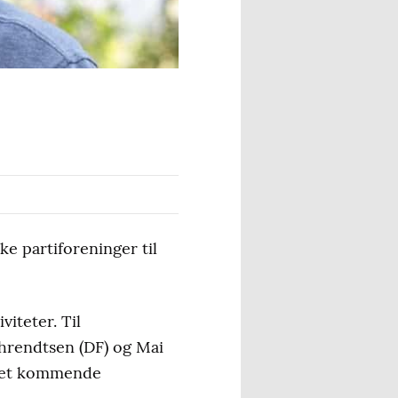
e partiforeninger til
iteter. Til
hrendtsen (DF) og Mai
 det kommende