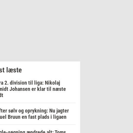
t læste
ra 2. division til liga: Nikolaj
idt Johansen er klar til næste
dt
fter sølv og oprykning: Nu jagter
el Bruun en fast plads i ligaen
le-søgning ændrede alt: Toms