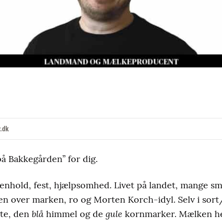
.dk
å Bakkegården” for dig.
nhold, fest, hjælpsomhed. Livet på landet, mange 
en over marken, ro og Morten Korch-idyl. Selv i sor
blå
gule
te, den
himmel og de
kornmarker. Mælken hen