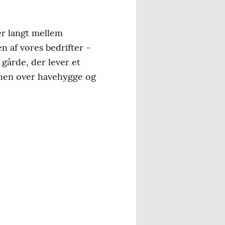
 er langt mellem
n af vores bedrifter –
gårde, der lever et
n hen over havehygge og