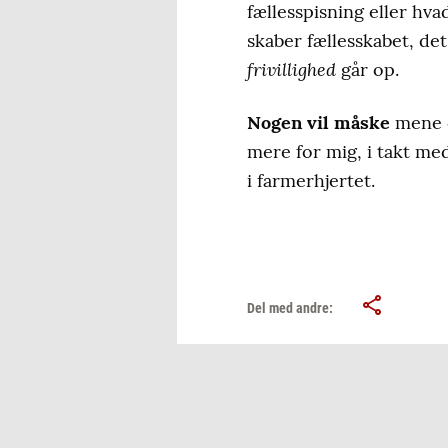
fællesspisning eller hv
skaber fællesskabet, d
frivillighed
går op.
Nogen vil måske
mene d
mere for mig, i takt med
i farmerhjertet.
Del med andre: