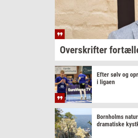
Over­skrif­ter
for­tæl­l
Efter sølv og
op­
i
liga­en
Born­holms
na­tur
dra­ma­ti­ske
kyst­