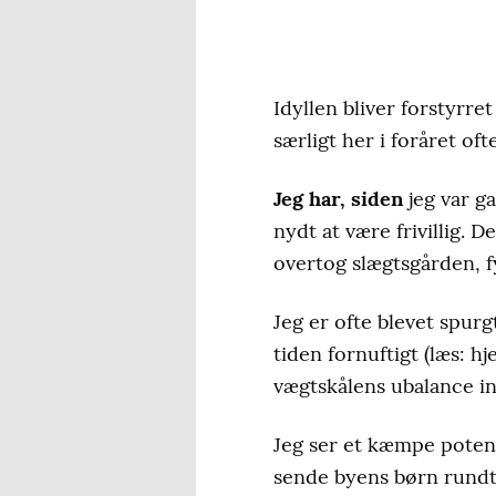
Idyllen bliver forstyrre
særligt her i foråret of
Jeg har, siden
jeg var g
nydt at være frivillig. 
overtog slægtsgården, fyl
Jeg er ofte blevet spurg
tiden fornuftigt (læs: h
vægtskålens ubalance ind
Jeg ser et kæmpe potentia
sende byens børn rundt i