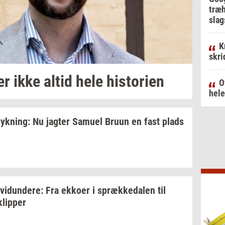
træh
slag
K
skri
er
ikke altid hele
hi­sto­ri­en
O
hele
ryk­ning:
Nu
jag­ter
Samu­el
Bruun en fast plads
­vi­dun­de­re:
Fra
ek­ko­er
i
spræk­ke­da­len
til
klip­per