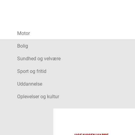
Motor
Bolig
Sundhed og velvære
Sport og fritid
Uddannelse
Oplevelser og kultur