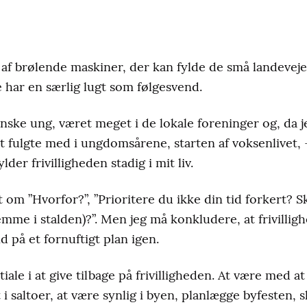
t af brølende maskiner, der kan fylde de små landeveje 
te har en særlig lugt som følgesvend.
anske ung, været meget i de lokale foreninger og, da 
Det fulgte med i ungdomsårene, starten af voksenlivet, -
der frivilligheden stadig i mit liv.
t om ”Hvorfor?”, ”Prioritere du ikke din tid forkert? S
jemme i stalden)?”. Men jeg må konkludere, at frivilli
 på et fornuftigt plan igen.
le i at give tilbage på frivilligheden. At være med at få
 saltoer, at være synlig i byen, planlægge byfesten, 