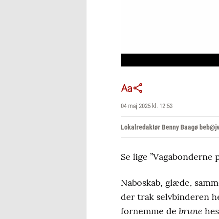
04 maj 2025 kl. 12:53
Lokalredaktør Benny Baagø beb@jv
Se lige ”Vagabonderne p
Naboskab, glæde, samme
der trak selvbinderen h
brune
fornemme de
hes