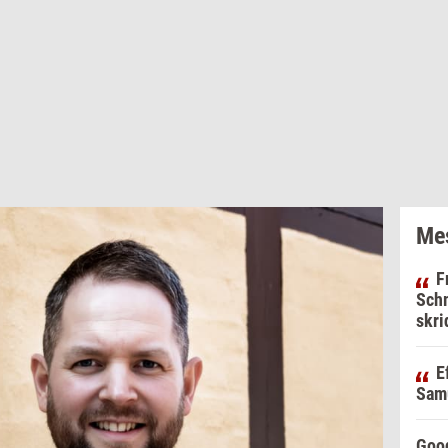
Mes
F
Schm
skri
E
Samu
Goog