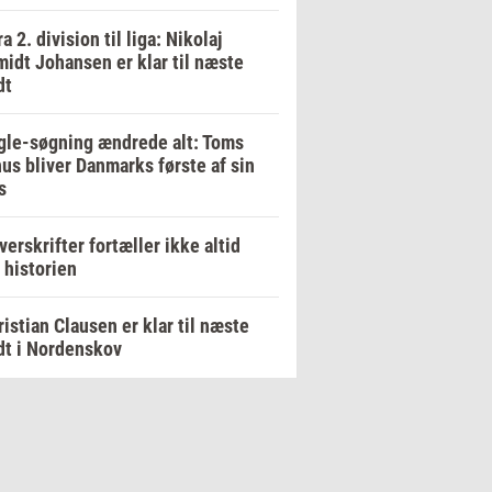
ra 2. division til liga: Nikolaj
idt Johansen er klar til næste
dt
le-søgning ændrede alt: Toms
us bliver Danmarks første af sin
s
verskrifter fortæller ikke altid
 historien
ristian Clausen er klar til næste
dt i Nordenskov