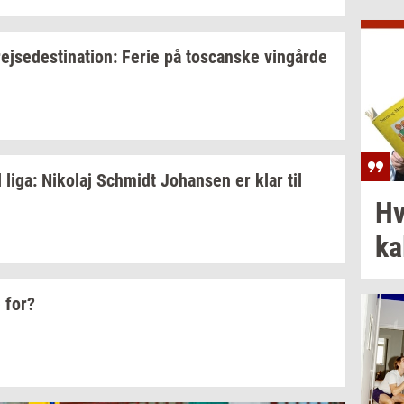
rej­se­desti­na­tion:
Ferie på
toscan­ske
vin­går­de
l liga:
Ni­ko­laj
Sch­midt
Jo­han­sen
er klar til
Hv
ka­
 for?