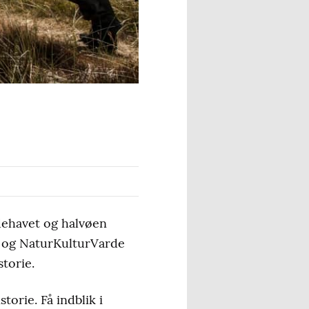
dehavet og halvøen
 og NaturKulturVarde
torie.
orie. Få indblik i