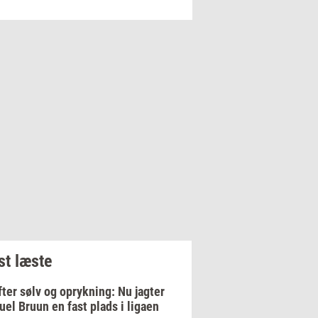
t læste
fter sølv og oprykning: Nu jagter
el Bruun en fast plads i ligaen