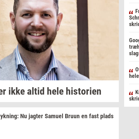
F
Schm
skri
Goog
træh
slag
O
hele
er
ikke altid hele
hi­sto­ri­en
K
skri
ryk­ning:
Nu
jag­ter
Samu­el
Bruun en fast plads