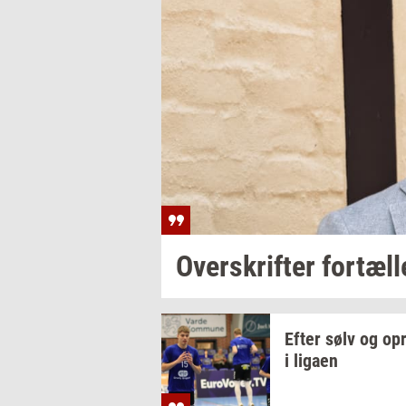
Over­skrif­ter
for­tæl­l
Efter sølv og
op­
i
liga­en