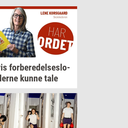
is
for­be­re­del­ses­lo­
ler­ne
kunne tale