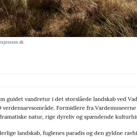
expressen.dk.
m guidet vandretur i det storslåede landskab ved Va
O verdensarvsområde. Formidlere fra Vardemuseerne
ramatiske natur, rige dyreliv og spændende kulturhis
rlige landskab, fuglenes paradis og den gyldne ravhist