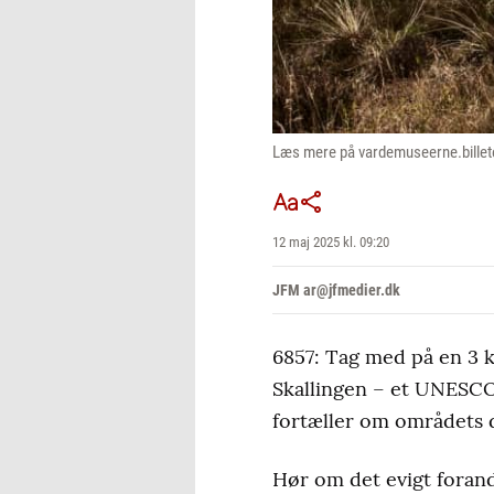
Læs mere på vardemuseerne.billet
12 maj 2025 kl. 09:20
JFM ar@jfmedier.dk
6857: Tag med på en 3 k
Skallingen – et UNESC
fortæller om områdets d
Hør om det evigt forande