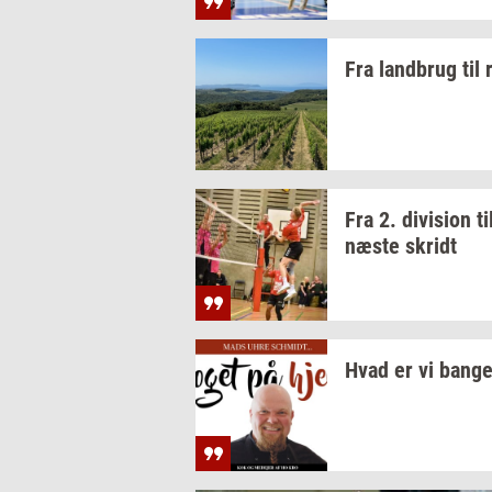
Fra
land­brug
til
Fra 2.
di­vi­sion
ti
næste
skridt
Hvad er vi bange