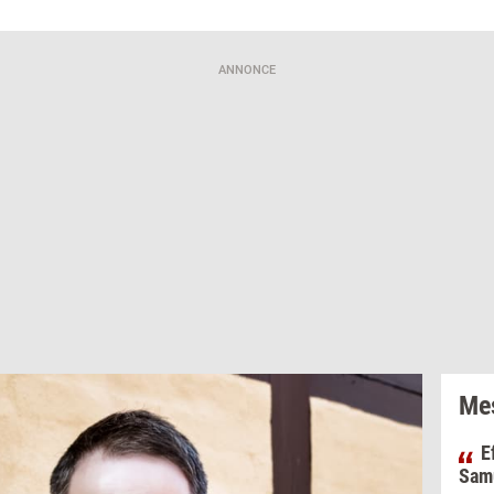
ANNONCE
Mes
E
Samu