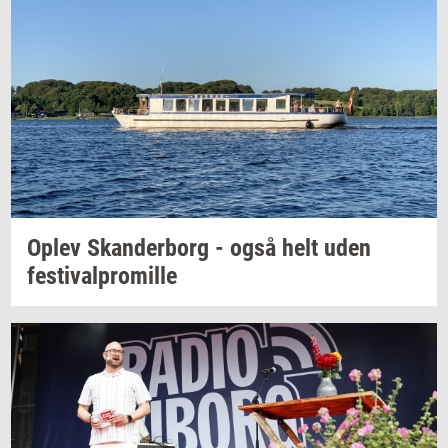
Oplev
Skan­der­borg
- også helt uden
festi­val­pro­mil­le