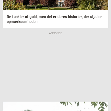
De
funk­ler
af guld, men det er deres
hi­sto­ri­er,
der
stjæ­ler
op­mærk­som­he­den
ANNONCE