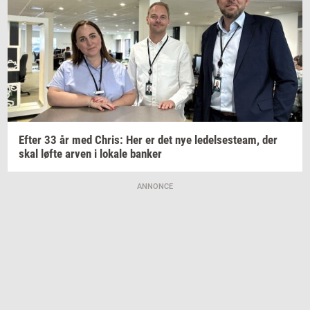
Efter 33 år med
Chris:
Her er det nye
le­del­ses­team,
der
skal løfte arven i
lo­ka­le
ban­ker
ANNONCE