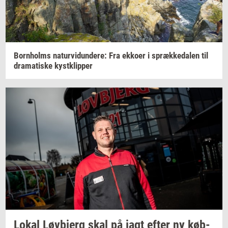
Born­holms
na­tur­vi­dun­de­re:
Fra
ek­ko­er
i
spræk­ke­da­len
til
dra­ma­ti­ske
kyst­klip­per
Lokal
Løvb­jerg
skal på jagt efter ny
køb­