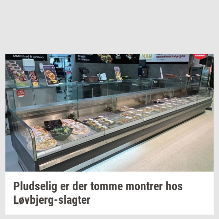
Plud­se­lig
er der tomme
mon­trer
hos
Løvbjerg-​slagter