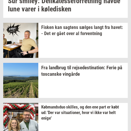
Sur
smiley:
De­li­ka­tes­se­for­ret­ning
havde
lune varer i
kø­le­di­sken
Fi­sken
kan
sag­tens
sæl­ges
langt fra
havet:
- Det er gået over al
for­vent­ning
Fra
land­brug
til
rej­se­desti­na­tion:
Ferie på
toscan­ske
vin­går­de
Køb­mands­duo
skil­les,
og den ene part er købt
ud: 'Der var
si­tu­a­tio­ner,
hvor vi ikke var helt
enige'