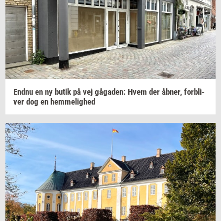
Endnu en ny butik på vej
gå­ga­den:
Hvem der
åbner,
for­bli­
ver
dog en
hem­me­lig­hed