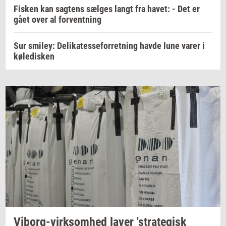
Fisken kan sagtens sælges langt fra havet: - Det er
gået over al forventning
Sur smiley: Delikatesseforretning havde lune varer i
køledisken
Viborg-​virksomhed
laver
'stra­te­gisk