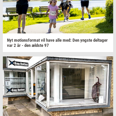
Nyt
mo­tions­for­mat
vil have alle med: Den
yng­ste
del­ta­ger
var 2 år - den
æld­ste
97