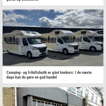
Camping-​
og
fril­ufts­bu­tik
er gået
kon­kurs:
I de næste
dage kan du gøre en god
han­del