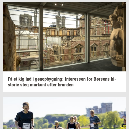
Få et kig ind i
genop­byg­ning:
In­ter­es­sen
for
Bør­sens
hi­
sto­rie
steg
mar­kant
efter
bran­den