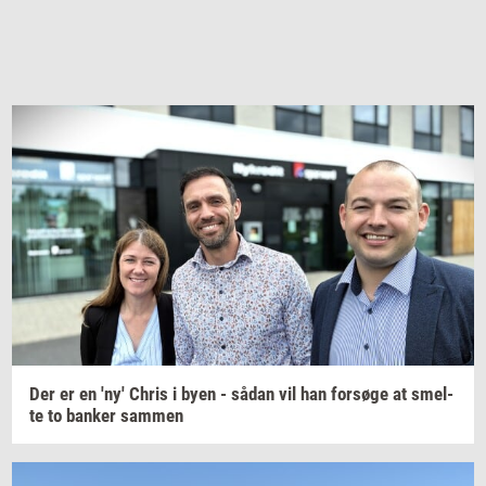
Der er en 'ny' Chris i byen - sådan vil han
for­sø­ge
at
smel­
te
to
ban­ker
sam­men