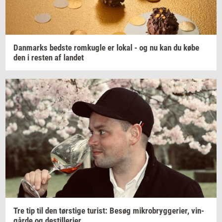
Dan­marks
bed­ste
rom­kug­le
er lokal - og nu kan du købe
den i
re­sten
af
lan­det
Tre tip til den
tørsti­ge
turist:
Besøg
mi­kro­bryg­ge­ri­er,
vin­
går­de
og
destil­le­ri­er