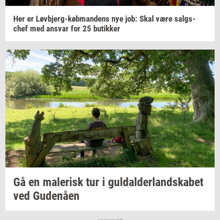
Her er
Løvbjerg-​købmandens
nye job: Skal være
salgs­
chef
med
an­svar
for 25
bu­tik­ker
Gå en
ma­le­risk
tur i
gul­dal­der­land­ska­bet
ved
Gu­denå­en