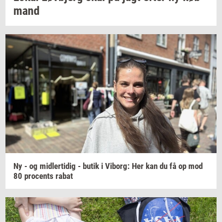
mand
Ny - og
mid­ler­ti­dig
- butik i
Vi­borg:
Her kan du få op mod
80
pro­cents
rabat