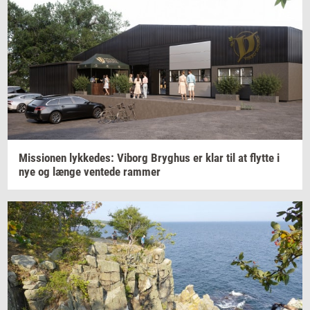
Mis­sio­nen
lyk­ke­des:
Vi­borg
Bryg­hus
er klar til at
flyt­te
i
nye og længe
ven­te­de
ram­mer