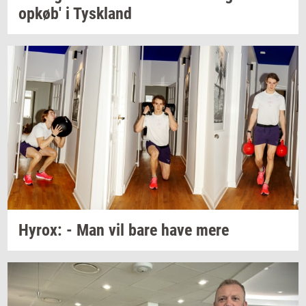
opkøb'
i
Tys­kland
Hyrox:
- Man vil bare have mere