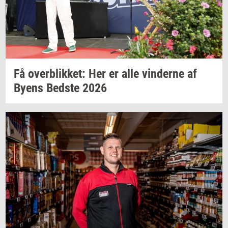
Få
over­blik­ket:
Her er alle
vin­der­ne
af
Byens
Bed­ste
2026