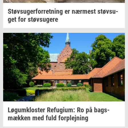
Støv­su­ger­for­ret­ning
er
nær­mest
støv­su­
get
for
støv­su­ge­re
Løgum­klo­ster
Re­fu­gi­um:
Ro på
bags­
mæk­ken
med fuld
for­plej­ning