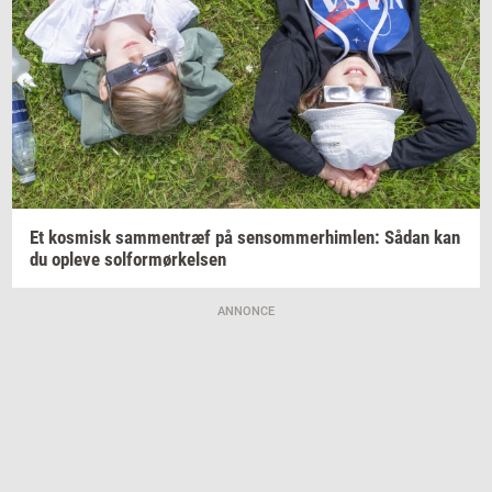
Et
kos­misk
sam­men­træf
på
sen­som­mer­him­len:
Sådan kan
du
op­le­ve
sol­for­mør­kel­sen
ANNONCE