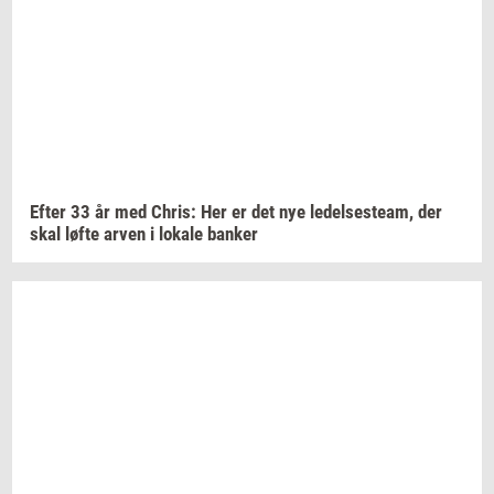
Efter 33 år med
Chris:
Her er det nye
le­del­ses­team,
der
skal løfte arven i
lo­ka­le
ban­ker