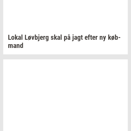
Lokal
Løvb­jerg
skal på jagt efter ny
køb­
mand