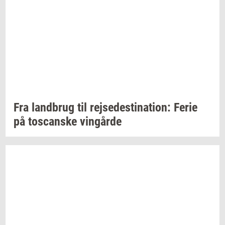
Fra
land­brug
til
rej­se­desti­na­tion:
Ferie
på
toscan­ske
vin­går­de