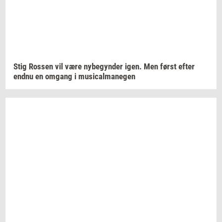
Stig
Ros­sen
vil være
ny­be­gyn­der
igen. Men først efter
endnu en
om­gang
i
mu­si­cal­ma­ne­gen