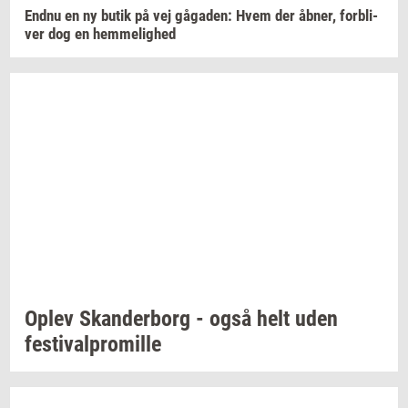
Endnu en ny butik på vej
gå­ga­den:
Hvem der
åbner,
for­bli­
ver
dog en
hem­me­lig­hed
Oplev
Skan­der­borg
- også helt uden
festi­val­pro­mil­le