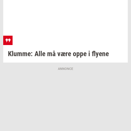
Klum­me:
Alle må være oppe i
fly­e­ne
ANNONCE