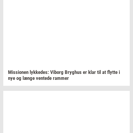
Mis­sio­nen
lyk­ke­des:
Vi­borg
Bryg­hus
er klar til at
flyt­te
i
nye og længe
ven­te­de
ram­mer