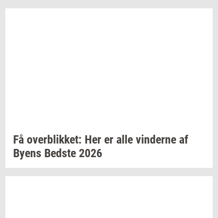
Få
over­blik­ket:
Her er alle
vin­der­ne
af
Byens
Bed­ste
2026