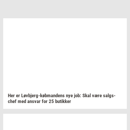
Her er
Løvbjerg-​købmandens
nye job: Skal være
salgs­
chef
med
an­svar
for 25
bu­tik­ker