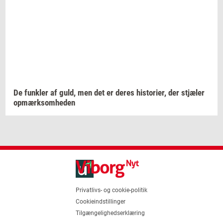
De
funk­ler
af guld, men det er deres
hi­sto­ri­er,
der
stjæ­ler
op­mærk­som­he­den
Privatlivs- og cookie-politik
Cookieindstillinger
Tilgængelighedserklæring