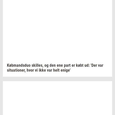
Køb­mands­duo
skil­les,
og den ene part er købt ud: 'Der var
si­tu­a­tio­ner,
hvor vi ikke var helt
enige'