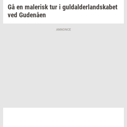
Gå en
ma­le­risk
tur i
gul­dal­der­land­ska­bet
ved
Gu­denå­en
ANNONCE