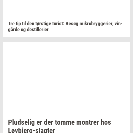
Tre tip til den
tørsti­ge
turist:
Besøg
mi­kro­bryg­ge­ri­er,
vin­
går­de
og
destil­le­ri­er
Plud­se­lig
er der tomme
mon­trer
hos
Løvbjerg-​slagter