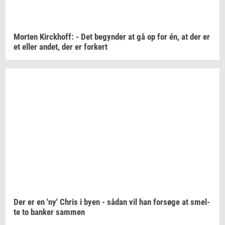
Mor­ten
Kirck­hoff:
- Det
be­gyn­der
at gå op for én, at der er
et eller
andet,
der er
for­kert
Der er en 'ny' Chris i byen - sådan vil han
for­sø­ge
at
smel­
te
to
ban­ker
sam­men