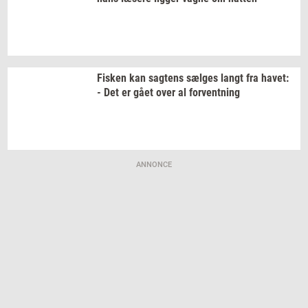
Fi­sken
kan
sag­tens
sæl­ges
langt fra
havet:
- Det er gået over al
for­vent­ning
ANNONCE