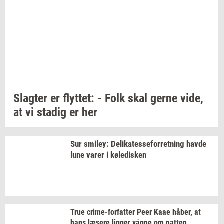
Slag­ter
er
flyt­tet:
- Folk skal gerne vide,
at vi
sta­dig
er her
Sur
smiley:
De­li­ka­tes­se­for­ret­ning
havde
lune varer i
kø­le­di­sken
True
crime-​forfatter
Peer Kaae
håber,
at
hans
læ­se­re
lig­ger
vågne om
nat­ten