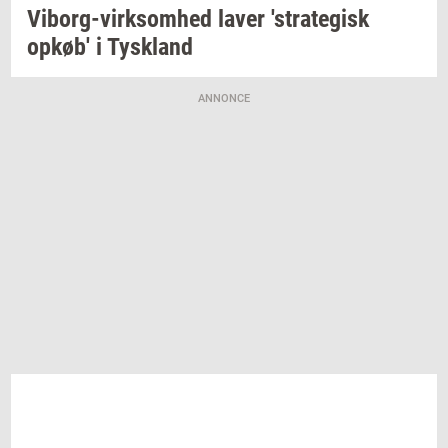
Viborg-​virksomhed
laver
'stra­te­gisk
opkøb'
i
Tys­kland
ANNONCE