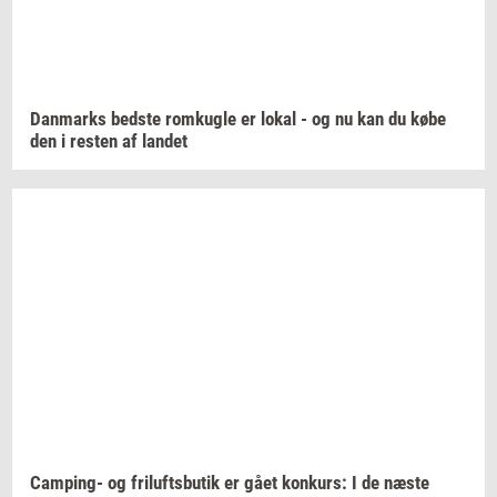
Dan­marks
bed­ste
rom­kug­le
er lokal - og nu kan du købe
den i
re­sten
af
lan­det
Camping-​
og
fril­ufts­bu­tik
er gået
kon­kurs:
I de næste