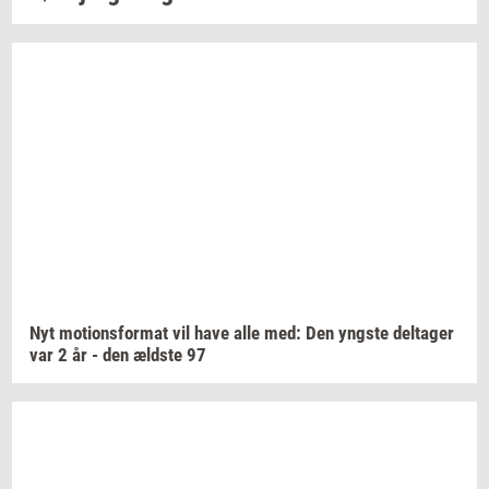
Nyt
mo­tions­for­mat
vil have alle med: Den
yng­ste
del­ta­ger
var 2 år - den
æld­ste
97