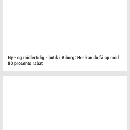
Ny - og
mid­ler­ti­dig
- butik i
Vi­borg:
Her kan du få op mod
80
pro­cents
rabat