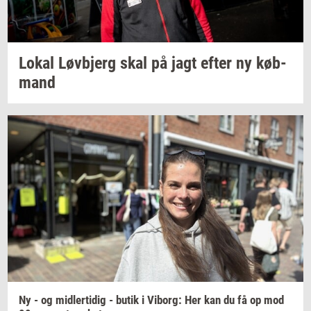
Lokal
Løvb­jerg
skal på jagt efter ny
køb­
mand
Ny - og
mid­ler­ti­dig
- butik i
Vi­borg:
Her kan du få op mod