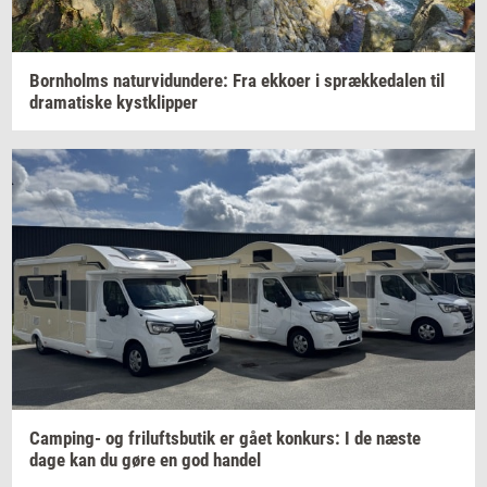
Born­holms
na­tur­vi­dun­de­re:
Fra
ek­ko­er
i
spræk­ke­da­len
til
dra­ma­ti­ske
kyst­klip­per
Camping-​
og
fril­ufts­bu­tik
er gået
kon­kurs:
I de næste
dage kan du gøre en god
han­del