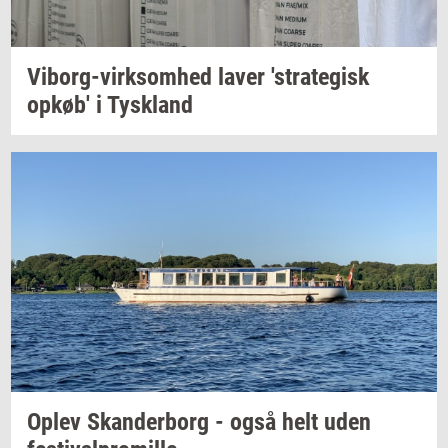
Viborg-​virksomhed
laver
'stra­te­gisk
opkøb'
i
Tys­kland
Oplev
Skan­der­borg
- også helt uden