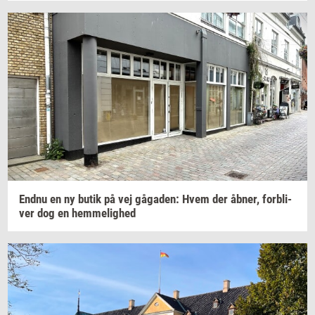
Endnu en ny butik på vej
gå­ga­den:
Hvem der
åbner,
for­bli­
ver
dog en
hem­me­lig­hed