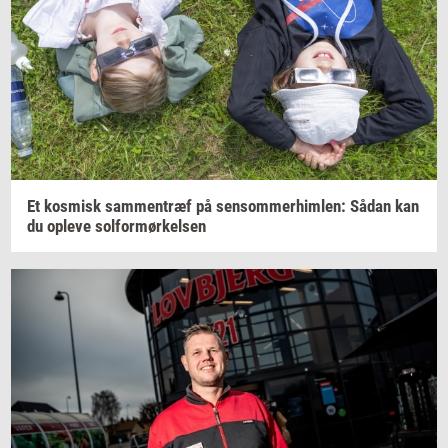
Et
kos­misk
sam­men­træf
på
sen­som­mer­him­len:
Sådan kan
du
op­le­ve
sol­for­mør­kel­sen