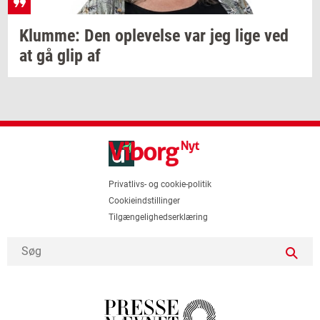
Klum­me:
Den
op­le­vel­se
var jeg lige ved
at gå glip af
Privatlivs- og cookie-politik
Cookieindstillinger
Tilgængelighedserklæring