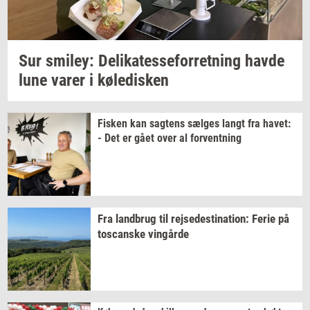
Sur
smiley:
De­li­ka­tes­se­for­ret­ning
havde
lune varer i
kø­le­di­sken
Fi­sken
kan
sag­tens
sæl­ges
langt fra
havet:
- Det er gået over al
for­vent­ning
Fra
land­brug
til
rej­se­desti­na­tion:
Ferie på
toscan­ske
vin­går­de