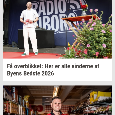
Få
over­blik­ket:
Her er alle
vin­der­ne
af
Byens
Bed­ste
2026