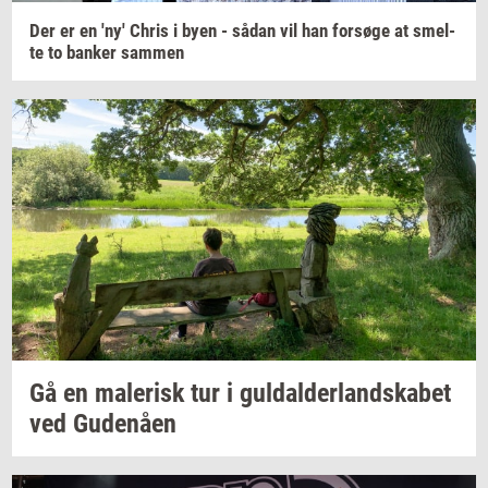
Der er en 'ny' Chris i byen - sådan vil han
for­sø­ge
at
smel­
te
to
ban­ker
sam­men
Gå en
ma­le­risk
tur i
gul­dal­der­land­ska­bet
ved
Gu­denå­en