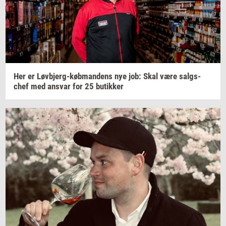
Her er
Løvbjerg-​købmandens
nye job: Skal være
salgs­
chef
med
an­svar
for 25
bu­tik­ker