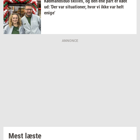
Køb­mands­duo
skil­les,
og den ene part er købt
ud: 'Der var
si­tu­a­tio­ner,
hvor vi ikke var helt
enige'
ANNONCE
Mest læste