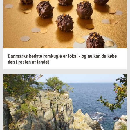
Dan­marks
bed­ste
rom­kug­le
er lokal - og nu kan du købe
den i
re­sten
af
lan­det