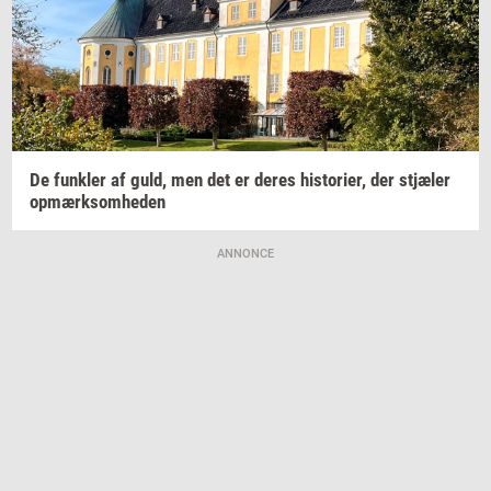
De
funk­ler
af guld, men det er deres
hi­sto­ri­er,
der
stjæ­ler
op­mærk­som­he­den
ANNONCE