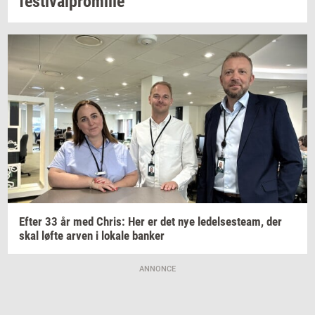
festi­val­pro­mil­le
Efter 33 år med
Chris:
Her er det nye
le­del­ses­team,
der
skal løfte arven i
lo­ka­le
ban­ker
ANNONCE