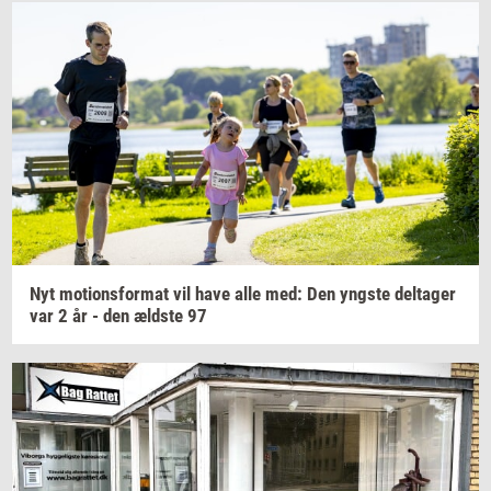
Nyt
mo­tions­for­mat
vil have alle med: Den
yng­ste
del­ta­ger
var 2 år - den
æld­ste
97