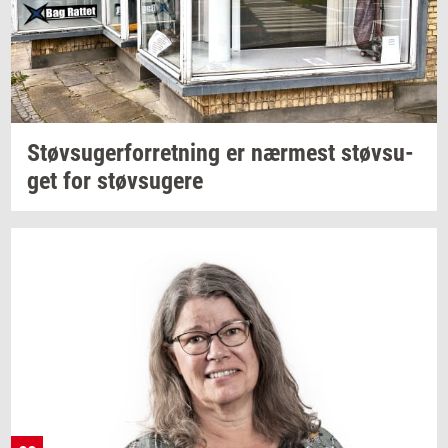
Støv­su­ger­for­ret­ning
er
nær­mest
støv­su­
get
for
støv­su­ge­re