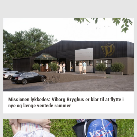
Mis­sio­nen
lyk­ke­des:
Vi­borg
Bryg­hus
er klar til at
flyt­te
i
nye og længe
ven­te­de
ram­mer