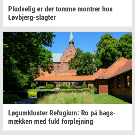
Plud­se­lig
er der tomme
mon­trer
hos
Løvbjerg-​slagter
Løgum­klo­ster
Re­fu­gi­um:
Ro på
bags­
mæk­ken
med fuld
for­plej­ning