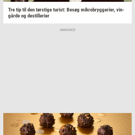
Tre tip til den
tørsti­ge
turist:
Besøg
mi­kro­bryg­ge­ri­er,
vin­
går­de
og
destil­le­ri­er
ANNONCE