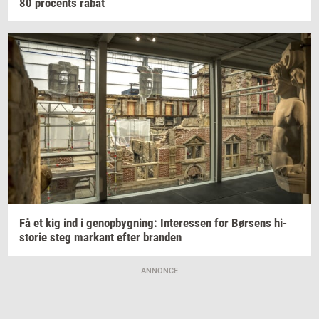
80
pro­cents
rabat
Få et kig ind i
genop­byg­ning:
In­ter­es­sen
for
Bør­sens
hi­
sto­rie
steg
mar­kant
efter
bran­den
ANNONCE