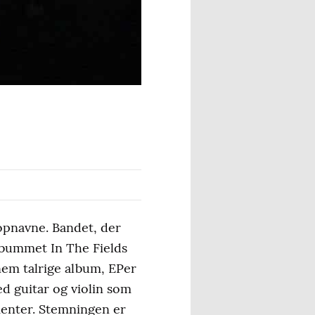
opnavne. Bandet, der
lbummet In The Fields
nem talrige album, EPer
ed guitar og violin som
menter. Stemningen er