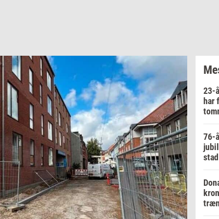
Mes
23-å
har 
tom
76-å
jubi
stad
Dona
kron
træn