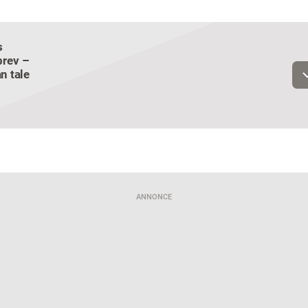
s
Email
rev –
n tale
Navn
Jeg vil gerne modtage et nyhedsoverblik, samt relevante tilbud og
brugerfordele på mail. Det er altid muligt at afmelde.
Privatlivspoliti
ANNONCE