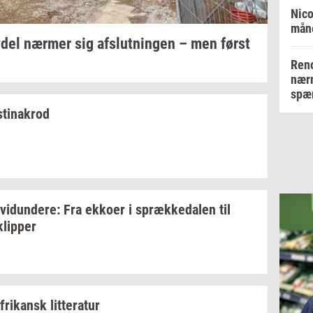
Nico
måne
­del
nær­mer
sig
af­slut­nin­gen
– men først
Reno
nærm
spær
stina­krod
­vi­dun­de­re:
Fra
ek­ko­er
i
spræk­ke­da­len
til
klip­per
fri­kansk
lit­te­ra­tur