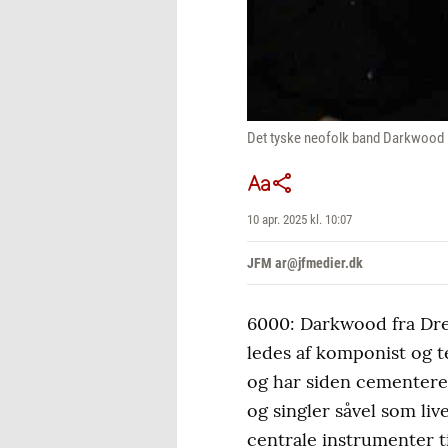
Det tyske neofolk band Darkwood
10 apr. 2025 kl. 10:07
JFM ar@jfmedier.dk
6000: Darkwood fra Dres
ledes af komponist og t
og har siden cementeret
og singler såvel som li
centrale instrumenter t