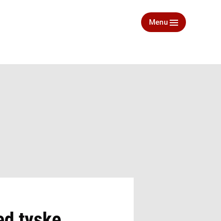
Menu
ed tyske