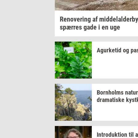
Renove­ring
af
mid­delal­der­by
spær­res
gade i en uge
Agur­ke­tid
og
pa­
Born­holms
na­tur
dra­ma­ti­ske
kyst­
In­tro­duk­tion
til
a