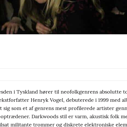
den i Tyskland hører til neofolkgenrens absolutte t
ekstforfatter Henryk Vogel, debuterede i 1999 med a
 sig som et af genrens mest profilerede artister gen
veoptrædener. Darkwoods stil er varm, akustisk folk m
ilsat militante trommer og diskrete elektroniske ele