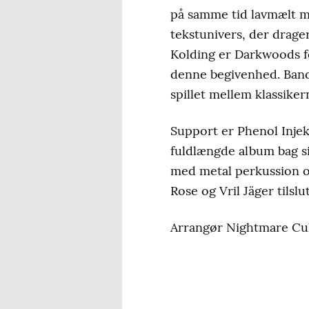
på samme tid lavmælt me
tekstunivers, der drage
Kolding er Darkwoods fø
denne begivenhed. Band
spillet mellem klassiker
Support er Phenol Injek
fuldlængde album bag si
med metal perkussion og
Rose og Vril Jäger tilsl
Arrangør Nightmare Cul