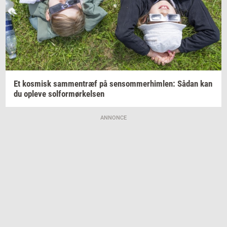
Et
kos­misk
sam­men­træf
på
sen­som­mer­him­len:
Sådan kan
du
op­le­ve
sol­for­mør­kel­sen
ANNONCE