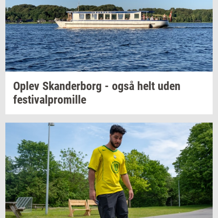
Oplev
Skan­der­borg
- også helt uden
festi­val­pro­mil­le