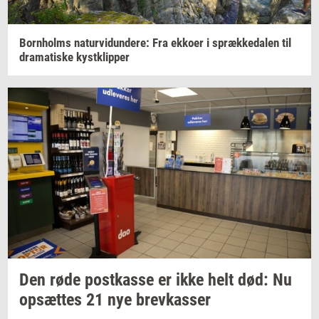
Born­holms
na­tur­vi­dun­de­re:
Fra
ek­ko­er
i
spræk­ke­da­len
til
dra­ma­ti­ske
kyst­klip­per
Den røde
po­st­kas­se
er ikke helt død: Nu
op­sæt­tes
21 nye
brev­kas­ser