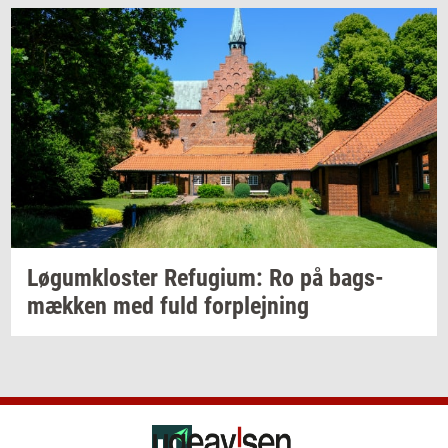
Løgum­klo­ster
Re­fu­gi­um:
Ro på
bags­
mæk­ken
med fuld
for­plej­ning