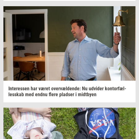
In­ter­es­sen
har været
over­væl­den­de:
Nu
ud­vi­der
kon­tor­fæl­
les­skab
med endnu flere
plad­ser
i
midt­by­en