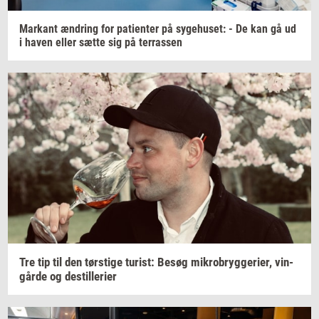
Mar­kant
æn­dring
for
pa­tien­ter
på
sy­ge­hu­set:
- De kan gå ud
i haven eller sætte sig på
ter­ras­sen
Tre tip til den
tørsti­ge
turist:
Besøg
mi­kro­bryg­ge­ri­er,
vin­
går­de
og
destil­le­ri­er