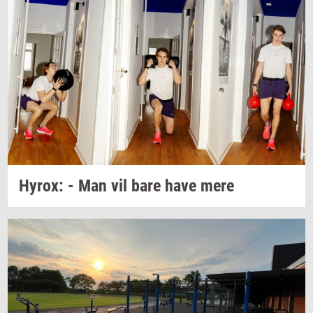
Hyrox:
- Man vil bare have mere