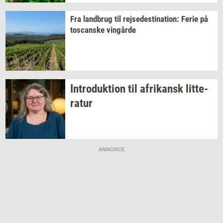
Fra
land­brug
til
rej­se­desti­na­tion:
Ferie på
toscan­ske
vin­går­de
In­tro­duk­tion
til
afri­kansk
lit­te­
ra­tur
ANNONCE