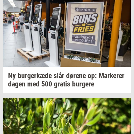
Ny
bur­ger­kæ­de
slår
dø­re­ne
op:
Mar­ke­rer
dagen med 500
gra­tis
bur­ge­re