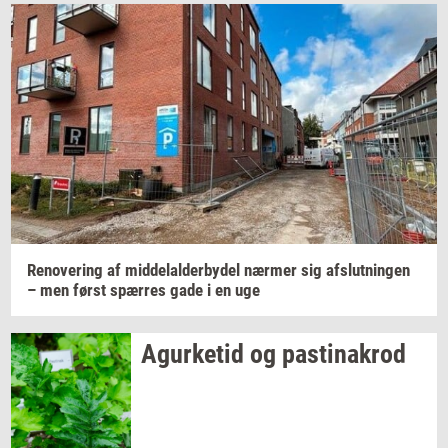
Navn
Jeg vil gerne modtage et nyhedsoverblik, samt
relevante tilbud og brugerfordele på mail. Det er altid
muligt at afmelde.
Privatlivspolitik.
Renove­ring
af
mid­delal­der­by­del
nær­mer
sig
af­slut­nin­gen
– men først
spær­res
gade i en uge
Agur­ke­tid
og
pa­stina­krod