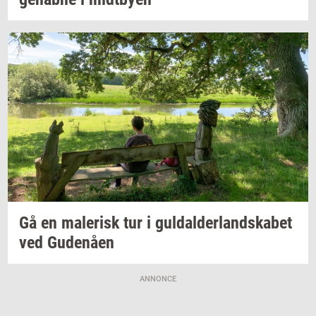
Gå en
ma­le­risk
tur i
gul­dal­der­land­ska­bet
ved
Gu­denå­en
ANNONCE