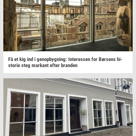
Få et kig ind i
genop­byg­ning:
In­ter­es­sen
for
Bør­sens
hi­
sto­rie
steg
mar­kant
efter
bran­den