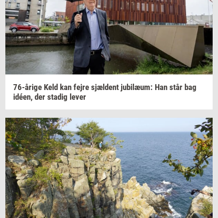
76-​årige
Keld kan fejre
sjæl­dent
ju­bilæum:
Han står bag
idéen,
der
sta­dig
lever