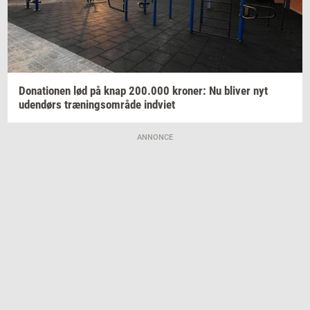
Do­na­tio­nen
lød på knap
200.000
kro­ner:
Nu
bli­ver
nyt
uden­dørs
træ­nings­om­rå­de
ind­vi­et
ANNONCE