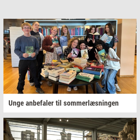
Unge
an­be­fa­ler
til
som­mer­læs­nin­gen