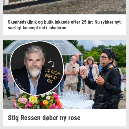
Skøn­heds­kli­nik
og butik
luk­ke­de
efter 25 år: Nu
ryk­ker
nyt
sær­ligt
kon­cept
ind i
lo­ka­ler­ne
Stig
Ros­sen
døber ny rose