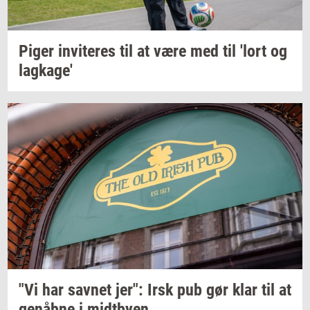
Piger
in­vi­te­res
til at være med til 'lort og
lag­ka­ge'
"Vi har
sav­net
jer": Irsk pub gør klar til at
genåb­ne
i
midt­by­en