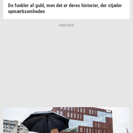
De
funk­ler
af guld, men det er deres
hi­sto­ri­er,
der
stjæ­ler
op­mærk­som­he­den
ANNONCE