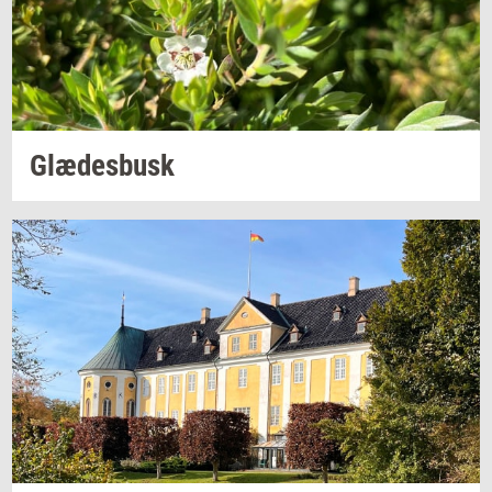
Glæ­des­busk