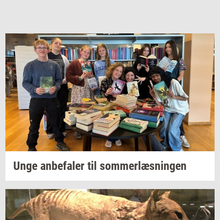
Unge
an­be­fa­ler
til
som­mer­læs­nin­gen