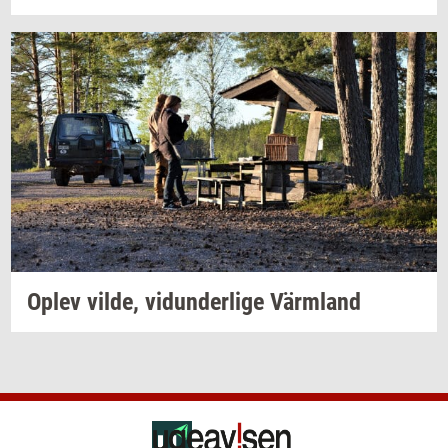
Oplev
vilde,
vi­dun­der­li­ge
Värmland