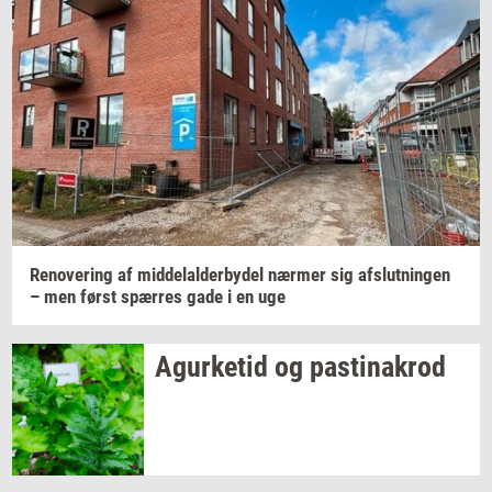
Navn
Jeg vil gerne modtage et nyhedsoverblik, samt
relevante tilbud og brugerfordele på mail. Det er altid
muligt at afmelde.
Privatlivspolitik.
Renove­ring
af
mid­delal­der­by­del
nær­mer
sig
af­slut­nin­gen
– men først
spær­res
gade i en uge
Agur­ke­tid
og
pa­stina­krod