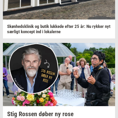
Skøn­heds­kli­nik
og butik
luk­ke­de
efter 25 år: Nu
ryk­ker
nyt
sær­ligt
kon­cept
ind i
lo­ka­ler­ne
Stig
Ros­sen
døber ny rose