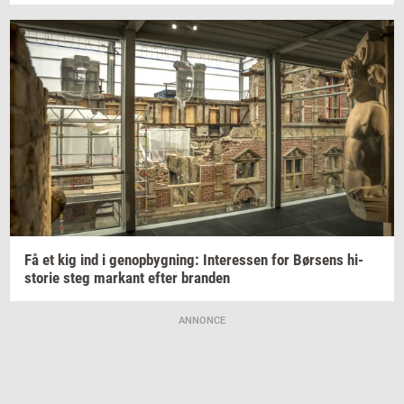
Få et kig ind i
genop­byg­ning:
In­ter­es­sen
for
Bør­sens
hi­
sto­rie
steg
mar­kant
efter
bran­den
ANNONCE