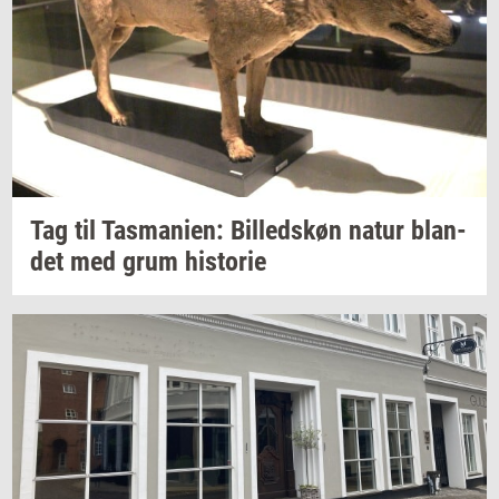
Tag til
Tas­ma­ni­en:
Bil­leds­køn
natur
blan­
det
med grum
hi­sto­rie