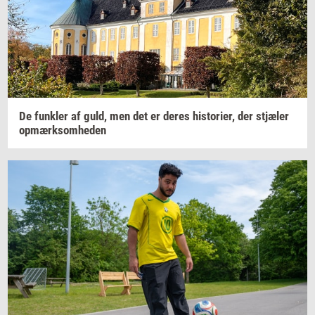
De
funk­ler
af guld, men det er deres
hi­sto­ri­er,
der
stjæ­ler
op­mærk­som­he­den