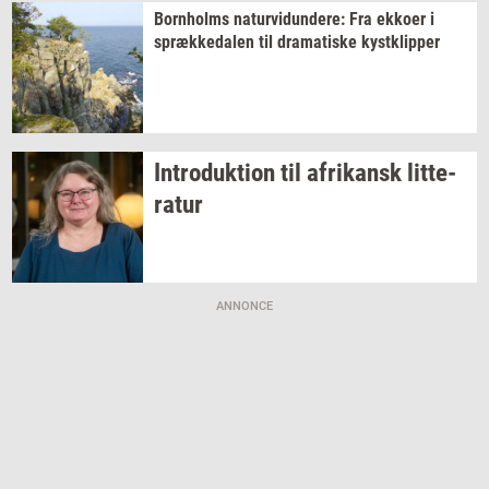
Born­holms
na­tur­vi­dun­de­re:
Fra
ek­ko­er
i
spræk­ke­da­len
til
dra­ma­ti­ske
kyst­klip­per
In­tro­duk­tion
til
afri­kansk
lit­te­
ra­tur
ANNONCE