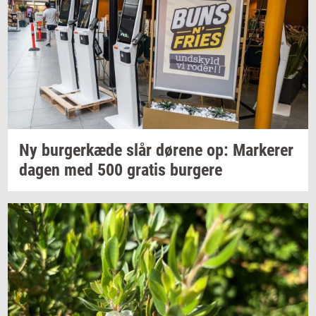
Ny
bur­ger­kæ­de
slår
dø­re­ne
op:
Mar­ke­rer
dagen med 500
gra­tis
bur­ge­re