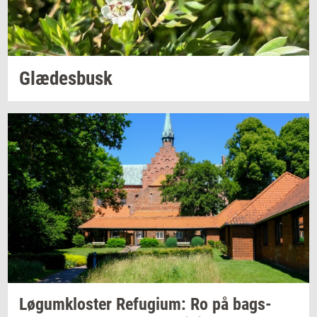
Glæ­des­busk
Løgum­klo­ster
Re­fu­gi­um:
Ro på
bags­