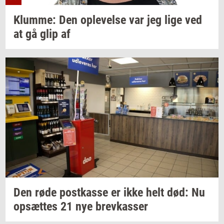
Klum­me:
Den
op­le­vel­se
var jeg lige ved
at gå glip af
Den røde
po­st­kas­se
er ikke helt død: Nu
op­sæt­tes
21 nye
brev­kas­ser