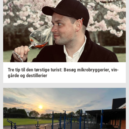
Tre tip til den
tørsti­ge
turist:
Besøg
mi­kro­bryg­ge­ri­er,
vin­
går­de
og
destil­le­ri­er