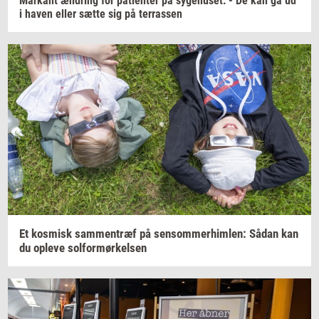
Mar­kant
æn­dring
for
pa­tien­ter
på
sy­ge­hu­set:
- De kan gå ud
i haven eller sætte sig på
ter­ras­sen
Et
kos­misk
sam­men­træf
på
sen­som­mer­him­len:
Sådan kan
du
op­le­ve
sol­for­mør­kel­sen