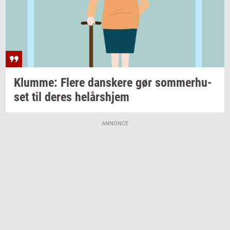
Klum­me: Flere
dan­ske­re
gør
som­mer­hu­
set
til deres
helårs­hjem
ANNONCE