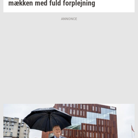
mæk­ken
med fuld
for­plej­ning
ANNONCE