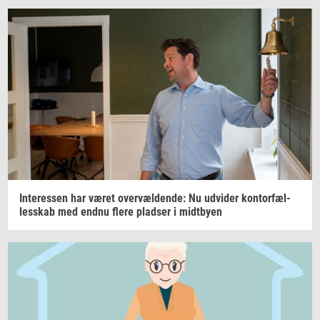
In­ter­es­sen
har været
over­væl­den­de:
Nu
ud­vi­der
kon­tor­fæl­
les­skab
med endnu flere
plad­ser
i
midt­by­en