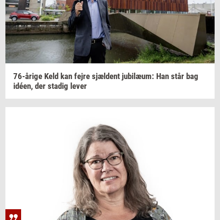
76-​årige
Keld kan fejre
sjæl­dent
ju­bilæum:
Han står bag
idéen,
der
sta­dig
lever