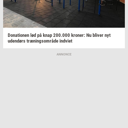
Do­na­tio­nen
lød på knap
200.000
kro­ner:
Nu
bli­ver
nyt
uden­dørs
træ­nings­om­rå­de
ind­vi­et
ANNONCE