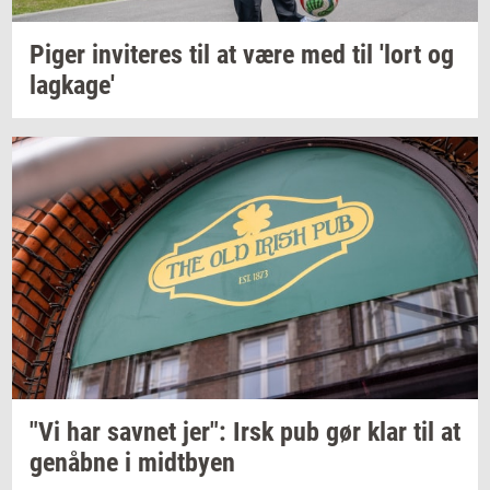
Piger
in­vi­te­res
til at være med til 'lort og
lag­ka­ge'
"Vi har
sav­net
jer": Irsk pub gør klar til at
genåb­ne
i
midt­by­en