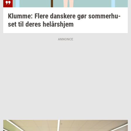
Klum­me: Flere
dan­ske­re
gør
som­mer­hu­
set
til deres
helårs­hjem
ANNONCE