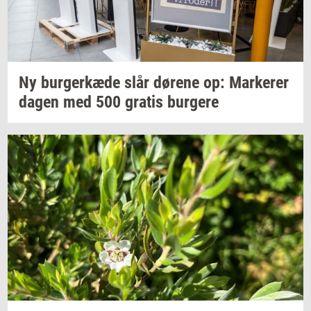
Ny
bur­ger­kæ­de
slår
dø­re­ne
op:
Mar­ke­rer
dagen med 500
gra­tis
bur­ge­re