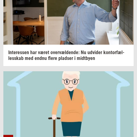
In­ter­es­sen
har været
over­væl­den­de:
Nu
ud­vi­der
kon­tor­fæl­
les­skab
med endnu flere
plad­ser
i
midt­by­en