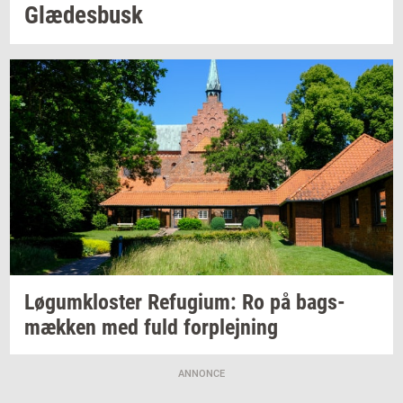
Glæ­des­busk
Løgum­klo­ster
Re­fu­gi­um:
Ro på
bags­
mæk­ken
med fuld
for­plej­ning
ANNONCE