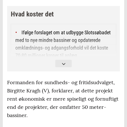
Hvad koster det
Ifølge forslaget om at udbygge Slotssøbadet
med to nye mindre bassiner og opdaterede
omklædnings- og adgangsforhold vil det koste
70-80 millioner kroner til anlæg.
Det kommunale driftstilskud vil være på 2,5-
3,5 millioner kroner om året.
Formanden for sundheds- og fritidsudvalget,
Birgitte Kragh (V), forklarer, at dette projekt
Til sammenligning anslås det, at en ny
svømmehal med 50 meter-bassin ved Kolding
rent økonomisk er mere spiseligt og fornuftigt
Hallerne vil koste mellem 200 og 210 millioner
end de projekter, der omfatter 50 meter-
kroner.
bassiner.
Det kommunale driftstilskud hertil vil ligge