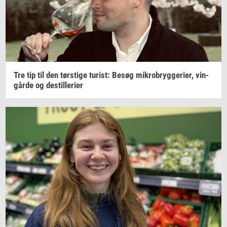
Tre tip til den
tørsti­ge
turist:
Besøg
mi­kro­bryg­ge­ri­er,
vin­
går­de
og
destil­le­ri­er