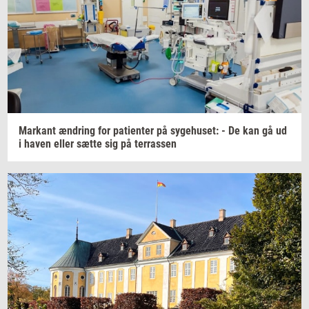
Mar­kant
æn­dring
for
pa­tien­ter
på
sy­ge­hu­set:
- De kan gå ud
i haven eller sætte sig på
ter­ras­sen