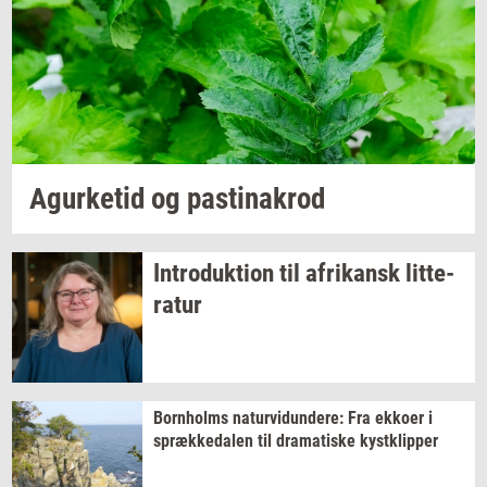
Jeg vil gerne modtage et nyhedsoverblik, samt
relevante tilbud og brugerfordele på mail. Det er altid
muligt at afmelde.
Privatlivspolitik.
Agur­ke­tid
og
pa­stina­krod
In­tro­duk­tion
til
afri­kansk
lit­te­
ra­tur
Born­holms
na­tur­vi­dun­de­re:
Fra
ek­ko­er
i
spræk­ke­da­len
til
dra­ma­ti­ske
kyst­klip­per