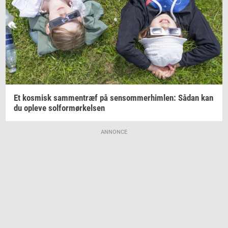
Et
kos­misk
sam­men­træf
på
sen­som­mer­him­len:
Sådan kan
du
op­le­ve
sol­for­mør­kel­sen
ANNONCE