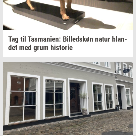
Tag til
Tas­ma­ni­en:
Bil­leds­køn
natur
blan­
det
med grum
hi­sto­rie