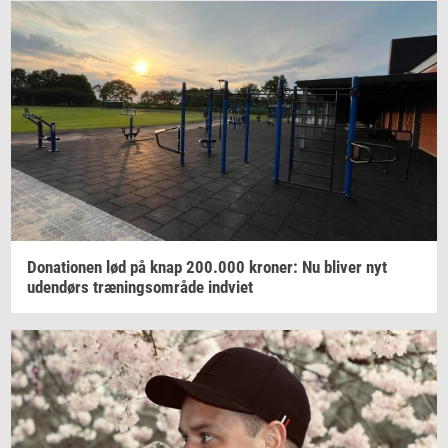
Do­na­tio­nen
lød på knap
200.000
kro­ner:
Nu
bli­ver
nyt
uden­dørs
træ­nings­om­rå­de
ind­vi­et