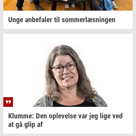
Unge
an­be­fa­ler
til
som­mer­læs­nin­gen
Klum­me:
Den
op­le­vel­se
var jeg lige ved
at gå glip af