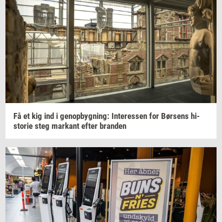
Få et kig ind i
genop­byg­ning:
In­ter­es­sen
for
Bør­sens
hi­
sto­rie
steg
mar­kant
efter
bran­den