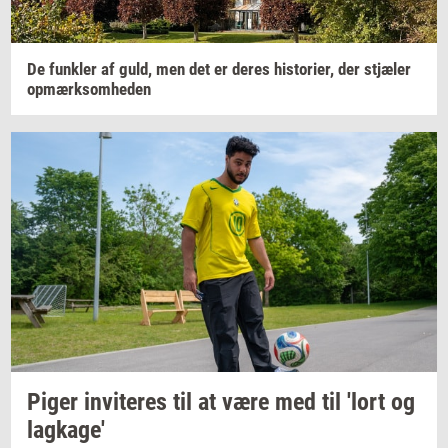
De
funk­ler
af guld, men det er deres
hi­sto­ri­er,
der
stjæ­ler
op­mærk­som­he­den
Piger
in­vi­te­res
til at være med til 'lort og
lag­ka­ge'