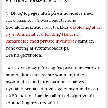
en stribe af forskellige forslag.
V, DF og R peger altså på en udvidelse med
flere bassiner i Slotssøbadet, mens
Socialdemokratiet foretrækker
etablering af en
ny svømmehal ved Kolding Hallerne i
samarbejde med private investorer
samt en
renovering af svømmebadet på
Brændkjærskolen.
Det stort anlagte forslag fra private investorer,
som de kom med sidste sommer, om en
svømmehal med internationale mål ved
Sydbank Arena - det vil sige et svømmebassin
på 50 meter - har flertallet i udvalget vendt
tommelfingeren nedad til.