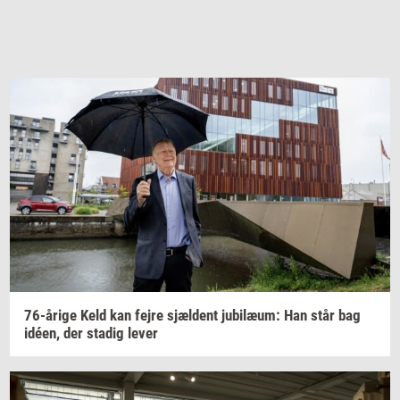
76-​årige
Keld kan fejre
sjæl­dent
ju­bilæum:
Han står bag
idéen,
der
sta­dig
lever