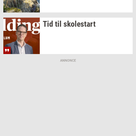
Tid til
sko­lestart
ANNONCE