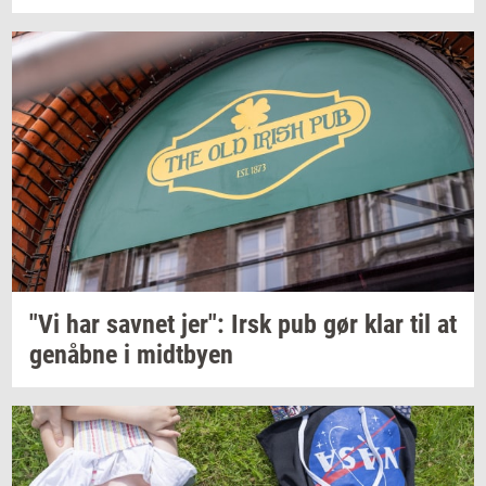
"Vi har
sav­net
jer": Irsk pub gør klar til at
genåb­ne
i
midt­by­en