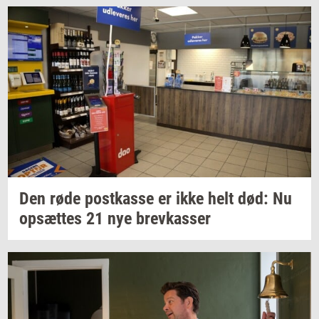
Den røde
po­st­kas­se
er ikke helt død: Nu
op­sæt­tes
21 nye
brev­kas­ser