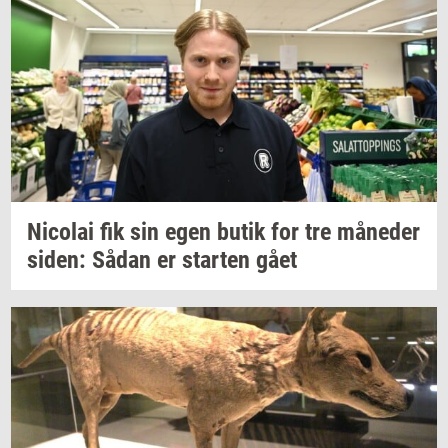
Ni­co­lai
fik sin egen butik for tre
må­ne­der
siden:
Sådan er
star­ten
gået