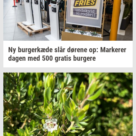
Ny
bur­ger­kæ­de
slår
dø­re­ne
op:
Mar­ke­rer
dagen med 500
gra­tis
bur­ge­re