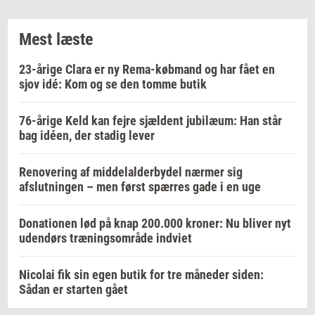
Mest læste
23-årige Clara er ny Rema-købmand og har fået en
sjov idé: Kom og se den tomme butik
76-årige Keld kan fejre sjældent jubilæum: Han står
bag idéen, der stadig lever
Renovering af middelalderbydel nærmer sig
afslutningen – men først spærres gade i en uge
Donationen lød på knap 200.000 kroner: Nu bliver nyt
udendørs træningsområde indviet
Nicolai fik sin egen butik for tre måneder siden:
Sådan er starten gået