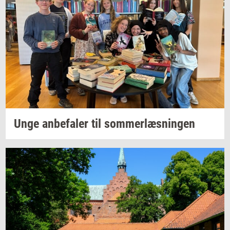
Unge
an­be­fa­ler
til
som­mer­læs­nin­gen