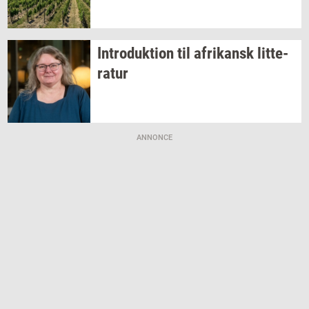
In­tro­duk­tion
til
afri­kansk
lit­te­
ra­tur
ANNONCE