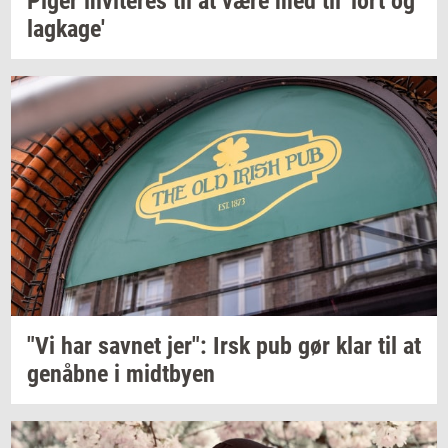
Piger
in­vi­te­res
til at være med til 'lort og
lag­ka­ge'
"Vi har
sav­net
jer": Irsk pub gør klar til at
genåb­ne
i
midt­by­en