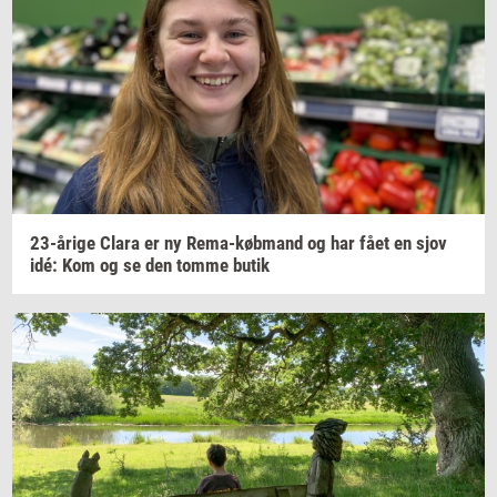
23-​årige
Clara er ny
Rema-​købmand
og har fået en sjov
idé: Kom og se den tomme butik