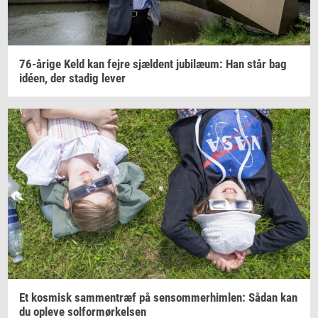
76-​årige
Keld kan fejre
sjæl­dent
ju­bilæum:
Han står bag
idéen,
der
sta­dig
lever
Et
kos­misk
sam­men­træf
på
sen­som­mer­him­len:
Sådan kan
du
op­le­ve
sol­for­mør­kel­sen