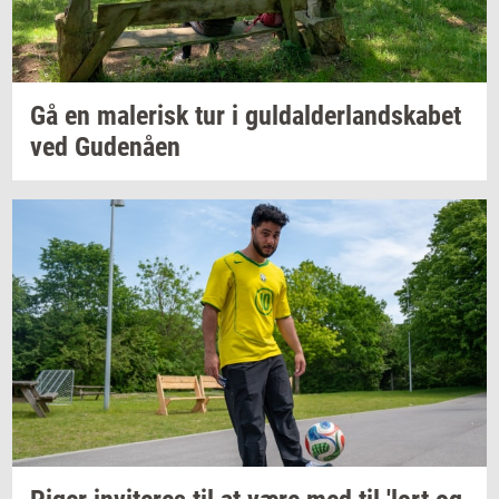
Gå en
ma­le­risk
tur i
gul­dal­der­land­ska­bet
ved
Gu­denå­en