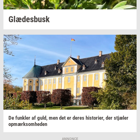
Glæ­des­busk
De
funk­ler
af guld, men det er deres
hi­sto­ri­er,
der
stjæ­ler
op­mærk­som­he­den
ANNONCE