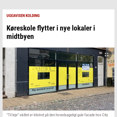
UGEAVISEN KOLDING
Køreskole flytter i nye lokaler i
midtbyen
"Til leje"-skiltet er klistret på den hovedsageligt gule facade hos City