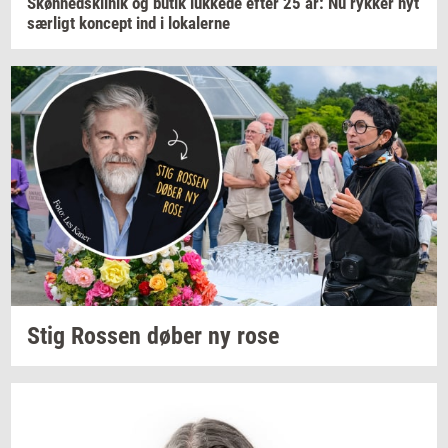
Skøn­heds­kli­nik
og butik
luk­ke­de
efter 25 år: Nu
ryk­ker
nyt
sær­ligt
kon­cept
ind i
lo­ka­ler­ne
Stig
Ros­sen
døber ny rose