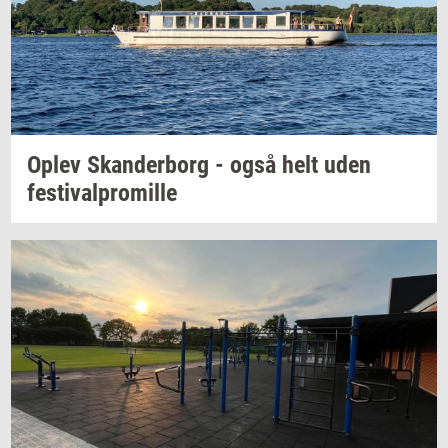
Oplev
Skan­der­borg
- også helt uden
festi­val­pro­mil­le