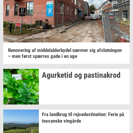
Jeg vil gerne modtage et nyhedsoverblik, samt
relevante tilbud og brugerfordele på mail. Det er altid
muligt at afmelde.
Privatlivspolitik.
Renove­ring
af
mid­delal­der­by­del
nær­mer
sig
af­slut­nin­gen
– men først
spær­res
gade i en uge
Agur­ke­tid
og
pa­stina­krod
Fra
land­brug
til
rej­se­desti­na­tion:
Ferie på
toscan­ske
vin­går­de