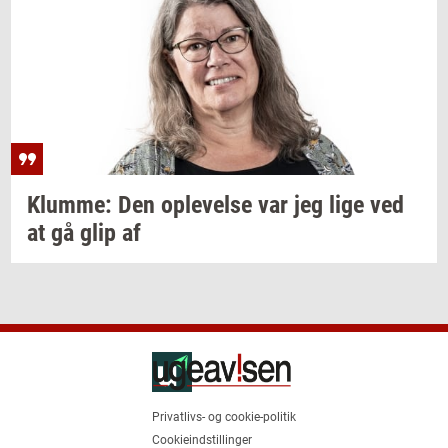
Klum­me:
Den
op­le­vel­se
var jeg lige ved
at gå glip af
Privatlivs- og cookie-politik
Cookieindstillinger