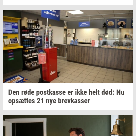
Den røde
po­st­kas­se
er ikke helt død: Nu
op­sæt­tes
21 nye
brev­kas­ser