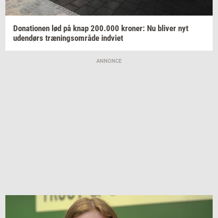
Do­na­tio­nen
lød på knap
200.000
kro­ner:
Nu
bli­ver
nyt
uden­dørs
træ­nings­om­rå­de
ind­vi­et
ANNONCE