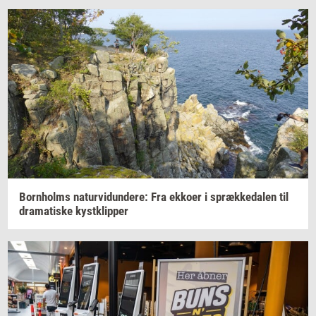
Born­holms
na­tur­vi­dun­de­re:
Fra
ek­ko­er
i
spræk­ke­da­len
til
dra­ma­ti­ske
kyst­klip­per