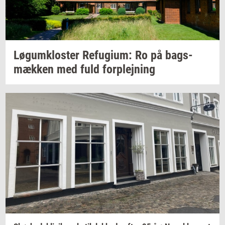
Løgum­klo­ster
Re­fu­gi­um:
Ro på
bags­
mæk­ken
med fuld
for­plej­ning