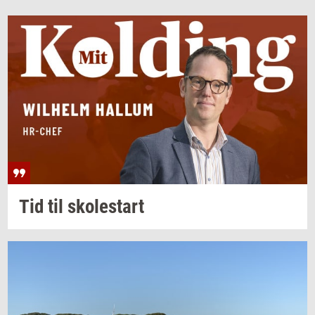
Tid til
sko­lestart