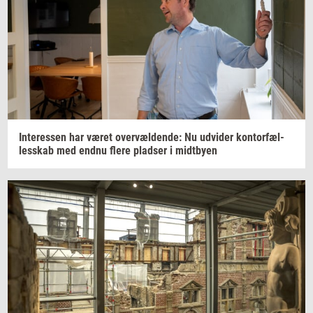
In­ter­es­sen
har været
over­væl­den­de:
Nu
ud­vi­der
kon­tor­fæl­
les­skab
med endnu flere
plad­ser
i
midt­by­en