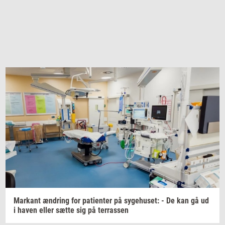
Mar­kant
æn­dring
for
pa­tien­ter
på
sy­ge­hu­set:
- De kan gå ud
i haven eller sætte sig på
ter­ras­sen