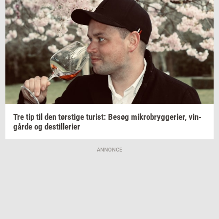
Tre tip til den
tørsti­ge
turist:
Besøg
mi­kro­bryg­ge­ri­er,
vin­
går­de
og
destil­le­ri­er
ANNONCE