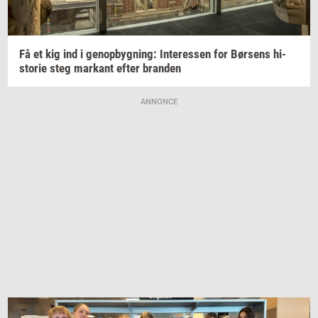
Få et kig ind i
genop­byg­ning:
In­ter­es­sen
for
Bør­sens
hi­
sto­rie
steg
mar­kant
efter
bran­den
ANNONCE