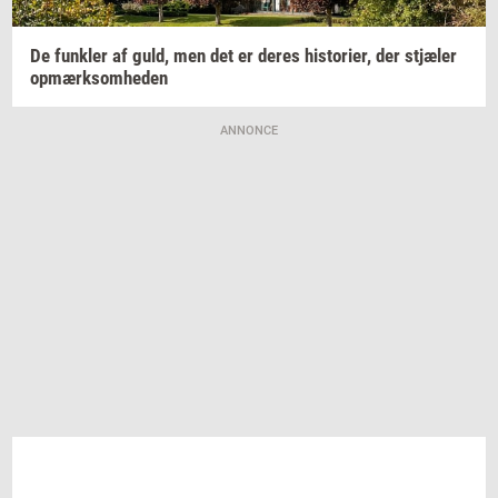
De
funk­ler
af guld, men det er deres
hi­sto­ri­er,
der
stjæ­ler
op­mærk­som­he­den
ANNONCE