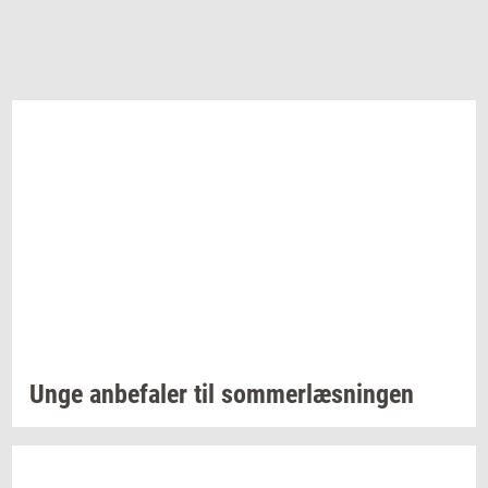
Unge
an­be­fa­ler
til
som­mer­læs­nin­gen