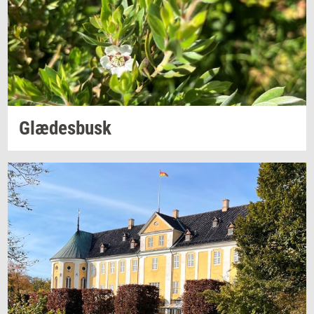
Glæ­des­busk