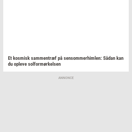
Et
kos­misk
sam­men­træf
på
sen­som­mer­him­len:
Sådan kan
du
op­le­ve
sol­for­mør­kel­sen
ANNONCE