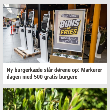
Ny
bur­ger­kæ­de
slår
dø­re­ne
op:
Mar­ke­rer
dagen med 500
gra­tis
bur­ge­re