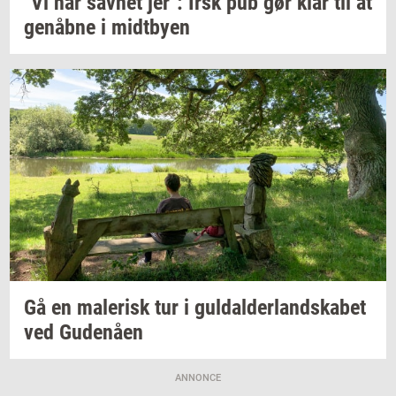
"Vi har
sav­net
jer": Irsk pub gør klar til at
genåb­ne
i
midt­by­en
Gå en
ma­le­risk
tur i
gul­dal­der­land­ska­bet
ved
Gu­denå­en
ANNONCE