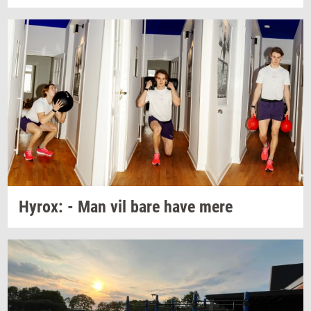
Hyrox:
- Man vil bare have mere