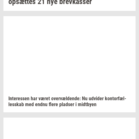
op­sæt­tes
21 nye
brev­kas­ser
In­ter­es­sen
har været
over­væl­den­de:
Nu
ud­vi­der
kon­tor­fæl­
les­skab
med endnu flere
plad­ser
i
midt­by­en