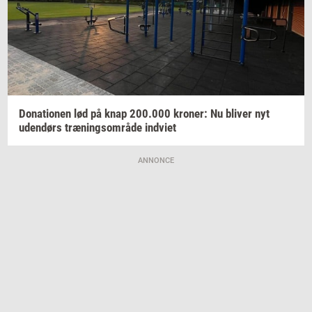
Do­na­tio­nen
lød på knap
200.000
kro­ner:
Nu
bli­ver
nyt
uden­dørs
træ­nings­om­rå­de
ind­vi­et
ANNONCE