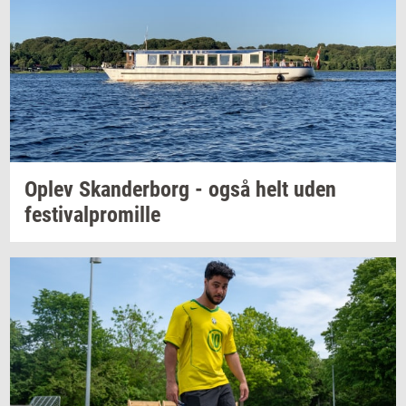
Oplev
Skan­der­borg
- også helt uden
festi­val­pro­mil­le