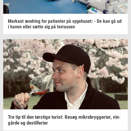
Mar­kant
æn­dring
for
pa­tien­ter
på
sy­ge­hu­set:
- De kan gå ud
i haven eller sætte sig på
ter­ras­sen
Tre tip til den
tørsti­ge
turist:
Besøg
mi­kro­bryg­ge­ri­er,
vin­
går­de
og
destil­le­ri­er