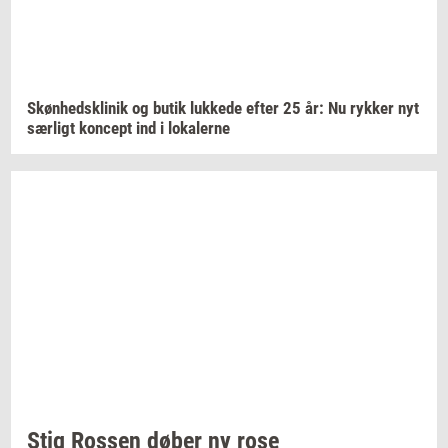
Skøn­heds­kli­nik
og butik
luk­ke­de
efter 25 år: Nu
ryk­ker
nyt
sær­ligt
kon­cept
ind i
lo­ka­ler­ne
Stig
Ros­sen
døber ny rose