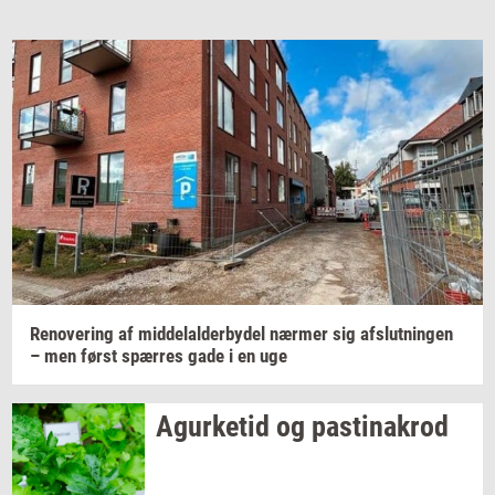
Email
Navn
Jeg vil gerne modtage et nyhedsoverblik, samt
relevante tilbud og brugerfordele på mail. Det er altid
muligt at afmelde.
Privatlivspolitik.
Renove­ring
af
mid­delal­der­by­del
nær­mer
sig
af­slut­nin­gen
– men først
spær­res
gade i en uge
Agur­ke­tid
og
pa­stina­krod