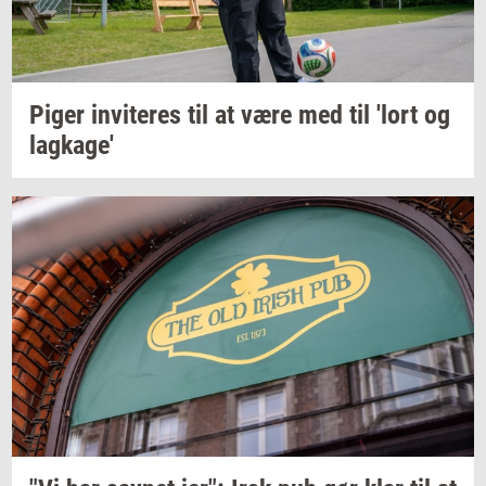
Piger
in­vi­te­res
til at være med til 'lort og
lag­ka­ge'