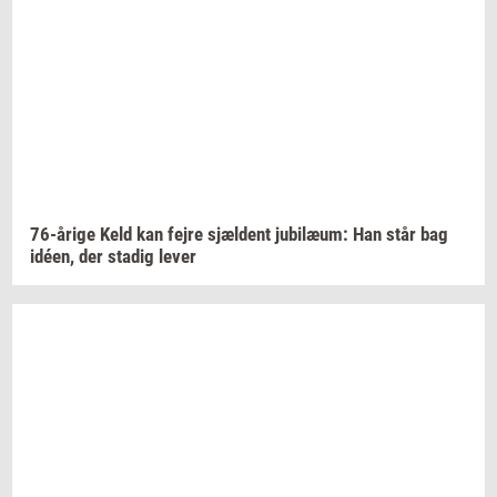
76-​årige
Keld kan fejre
sjæl­dent
ju­bilæum:
Han står bag
idéen,
der
sta­dig
lever