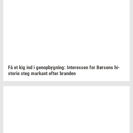
Få et kig ind i
genop­byg­ning:
In­ter­es­sen
for
Bør­sens
hi­
sto­rie
steg
mar­kant
efter
bran­den