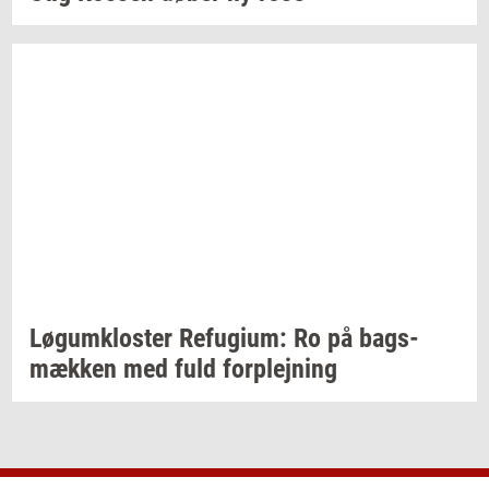
Løgum­klo­ster
Re­fu­gi­um:
Ro på
bags­
mæk­ken
med fuld
for­plej­ning