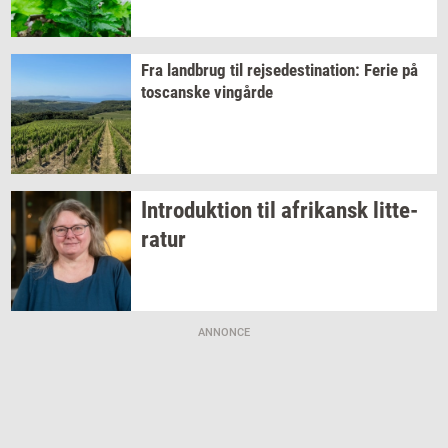
Fra
land­brug
til
rej­se­desti­na­tion:
Ferie på
toscan­ske
vin­går­de
In­tro­duk­tion
til
afri­kansk
lit­te­
ra­tur
ANNONCE