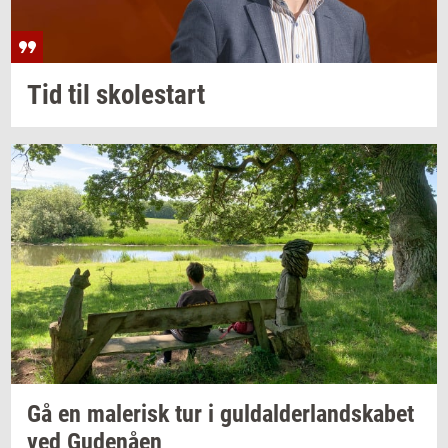
Tid til
sko­lestart
Gå en
ma­le­risk
tur i
gul­dal­der­land­ska­bet
ved
Gu­denå­en