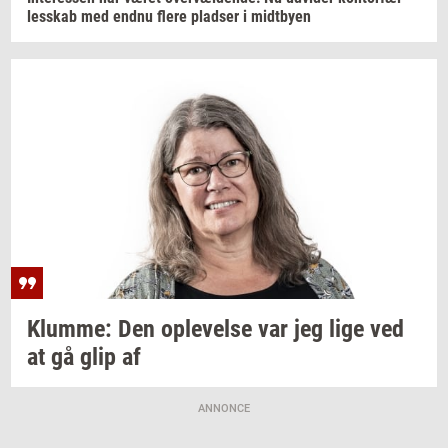
les­skab
med endnu flere
plad­ser
i
midt­by­en
Klum­me:
Den
op­le­vel­se
var jeg lige ved
at gå glip af
ANNONCE