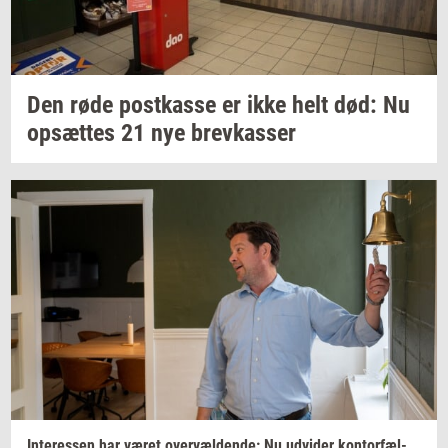
Den røde
po­st­kas­se
er ikke helt død: Nu
op­sæt­tes
21 nye
brev­kas­ser
In­ter­es­sen
har været
over­væl­den­de:
Nu
ud­vi­der
kon­tor­fæl­