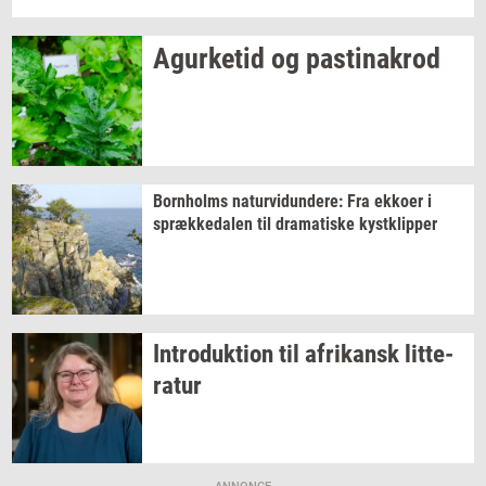
Agur­ke­tid
og
pa­stina­krod
Born­holms
na­tur­vi­dun­de­re:
Fra
ek­ko­er
i
spræk­ke­da­len
til
dra­ma­ti­ske
kyst­klip­per
In­tro­duk­tion
til
afri­kansk
lit­te­
ra­tur