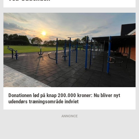
Do­na­tio­nen
lød på knap
200.000
kro­ner:
Nu
bli­ver
nyt
uden­dørs
træ­nings­om­rå­de
ind­vi­et
ANNONCE