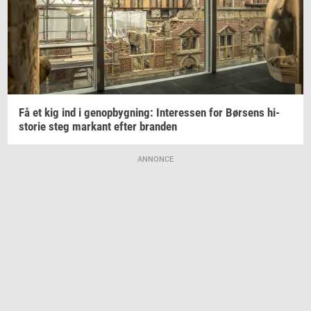
Få et kig ind i
genop­byg­ning:
In­ter­es­sen
for
Bør­sens
hi­
sto­rie
steg
mar­kant
efter
bran­den
ANNONCE