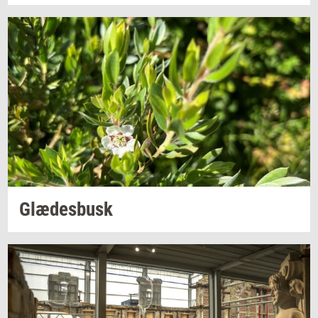
Glæ­des­busk