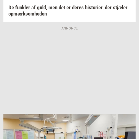
De
funk­ler
af guld, men det er deres
hi­sto­ri­er,
der
stjæ­ler
op­mærk­som­he­den
ANNONCE