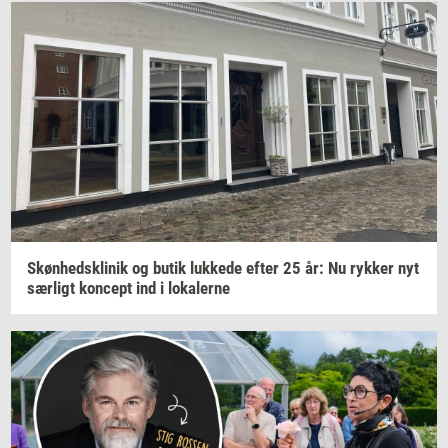
Skøn­heds­kli­nik
og butik
luk­ke­de
efter 25 år: Nu
ryk­ker
nyt
sær­ligt
kon­cept
ind i
lo­ka­ler­ne