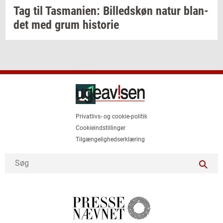
Tag til
Tas­ma­ni­en:
Bil­leds­køn
natur
blan­
det
med grum
hi­sto­rie
Privatlivs- og cookie-politik
Cookieindstillinger
Tilgængelighedserklæring