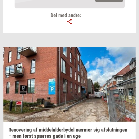
Del med andre:
Email
Navn
Jeg vil gerne modtage et nyhedsoverblik, samt
relevante tilbud og brugerfordele på mail. Det er altid
muligt at afmelde.
Privatlivspolitik.
Renove­ring
af
mid­delal­der­by­del
nær­mer
sig
af­slut­nin­gen
– men først
spær­res
gade i en uge