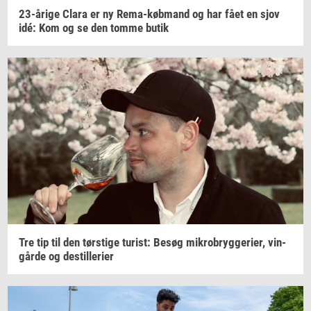
23-​årige
Clara er ny
Rema-​købmand
og har fået en sjov
idé: Kom og se den tomme butik
Tre tip til den
tørsti­ge
turist:
Besøg
mi­kro­bryg­ge­ri­er,
vin­
går­de
og
destil­le­ri­er