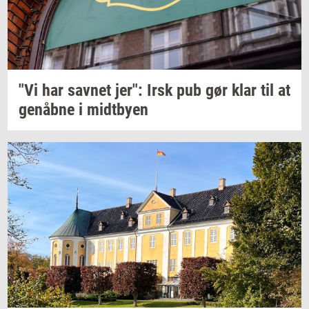
"Vi har
sav­net
jer": Irsk pub gør klar til at
genåb­ne
i
midt­by­en