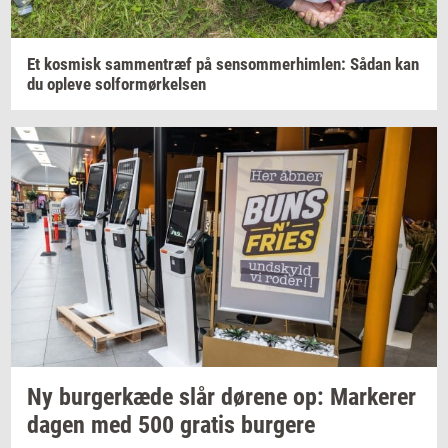
Et
kos­misk
sam­men­træf
på
sen­som­mer­him­len:
Sådan kan
du
op­le­ve
sol­for­mør­kel­sen
Ny
bur­ger­kæ­de
slår
dø­re­ne
op:
Mar­ke­rer
dagen med 500
gra­tis
bur­ge­re