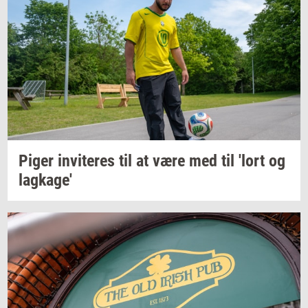
Piger
in­vi­te­res
til at være med til 'lort og
lag­ka­ge'