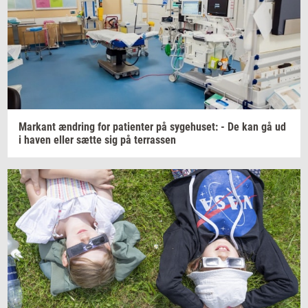
Mar­kant
æn­dring
for
pa­tien­ter
på
sy­ge­hu­set:
- De kan gå ud
i haven eller sætte sig på
ter­ras­sen