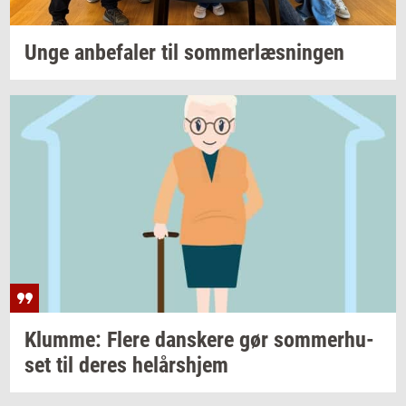
Unge
an­be­fa­ler
til
som­mer­læs­nin­gen
Klum­me: Flere
dan­ske­re
gør
som­mer­hu­
set
til deres
helårs­hjem