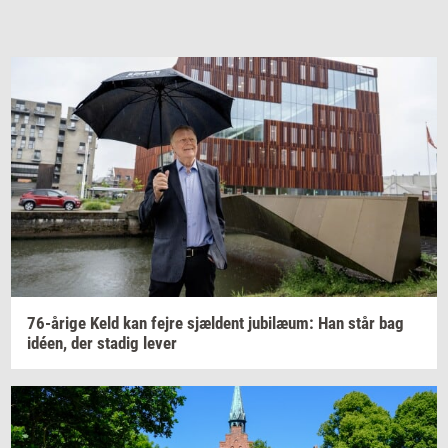
76-​årige
Keld kan fejre
sjæl­dent
ju­bilæum:
Han står bag
idéen,
der
sta­dig
lever