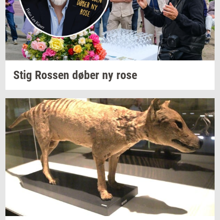
Stig
Ros­sen
døber ny rose