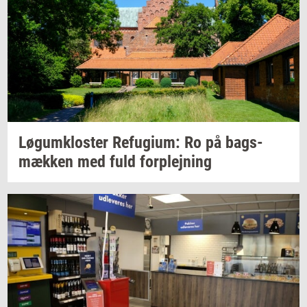
Løgum­klo­ster
Re­fu­gi­um:
Ro på
bags­
mæk­ken
med fuld
for­plej­ning