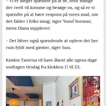
- Vi er meget spændte på at se, hvor mange
der reelt vil komme og besøge os, og så er vi
spændte på at høre respons på vores mad, om
det falder i folks smag, siger Yusuf Sonmaz,
mens Diana supplerer:
- Det bliver også spændende at opleve det her
rum fyldt med gæster, siger hun.
Knidos Taverna vil have åbent alle ugens dage
undtagen tirsdag fra klokken 17 til 23.