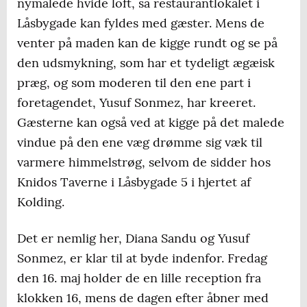
nymalede hvide loft, så restaurantlokalet i
Låsbygade kan fyldes med gæster. Mens de
venter på maden kan de kigge rundt og se på
den udsmykning, som har et tydeligt ægæisk
præg, og som moderen til den ene part i
foretagendet, Yusuf Sonmez, har kreeret.
Gæsterne kan også ved at kigge på det malede
vindue på den ene væg drømme sig væk til
varmere himmelstrøg, selvom de sidder hos
Knidos Taverne i Låsbygade 5 i hjertet af
Kolding.
Det er nemlig her, Diana Sandu og Yusuf
Sonmez, er klar til at byde indenfor. Fredag
den 16. maj holder de en lille reception fra
klokken 16, mens de dagen efter åbner med