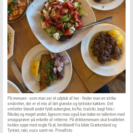
På menuen - som man ser et udpluk af her - finder man en stribe
småretter, der er et mix af det græske og tyrkiske køkken. Det
omfatter blandt andet fyldt aubergine, kofte, tzatziki, bagt feta i
fillodej og meget andet, ligesom man også kan købe en tallerken med
smagsprøver på enkelte af retterne. På drikkemenuen skal kvaliteten
holdes oppe med nogle få øl, heriblandt fra både Grækenland og
Tyrkiet, raki, ouzo samt vin. Privatfoto