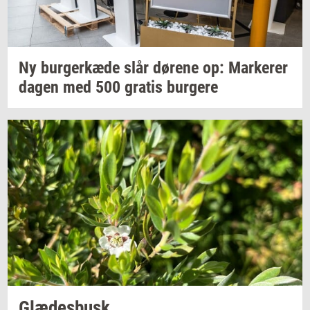
Ny
bur­ger­kæ­de
slår
dø­re­ne
op:
Mar­ke­rer
dagen med 500
gra­tis
bur­ge­re
Glæ­des­busk