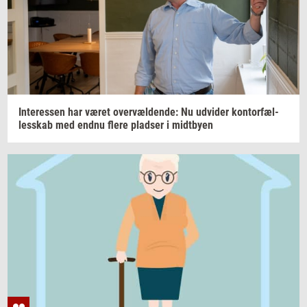
In­ter­es­sen
har været
over­væl­den­de:
Nu
ud­vi­der
kon­tor­fæl­
les­skab
med endnu flere
plad­ser
i
midt­by­en