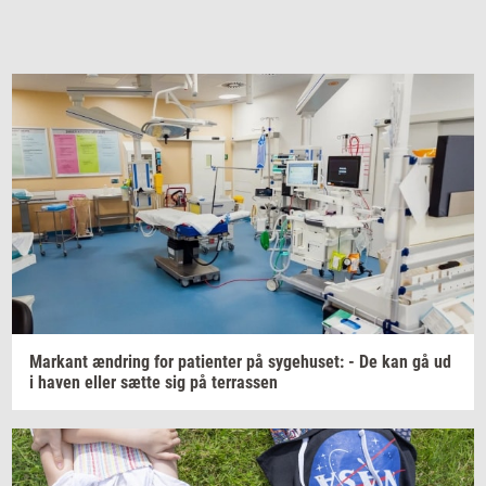
Mar­kant
æn­dring
for
pa­tien­ter
på
sy­ge­hu­set:
- De kan gå ud
i haven eller sætte sig på
ter­ras­sen