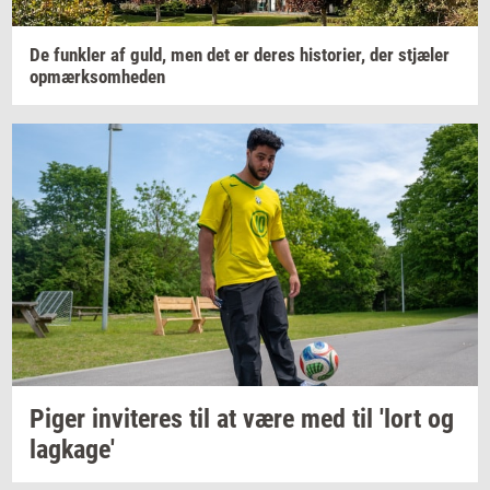
De
funk­ler
af guld, men det er deres
hi­sto­ri­er,
der
stjæ­ler
op­mærk­som­he­den
Piger
in­vi­te­res
til at være med til 'lort og
lag­ka­ge'