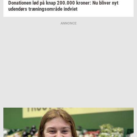
Do­na­tio­nen
lød på knap
200.000
kro­ner:
Nu
bli­ver
nyt
uden­dørs
træ­nings­om­rå­de
ind­vi­et
ANNONCE