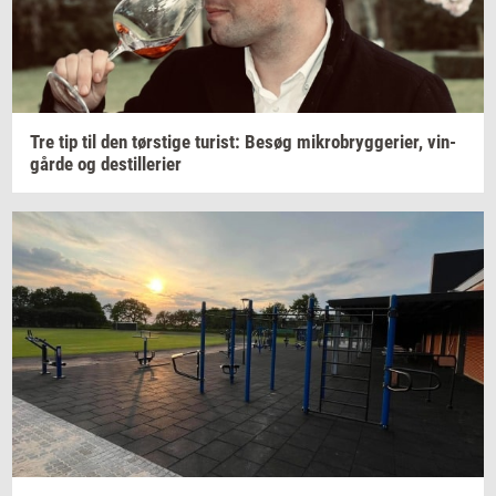
Tre tip til den
tørsti­ge
turist:
Besøg
mi­kro­bryg­ge­ri­er,
vin­
går­de
og
destil­le­ri­er