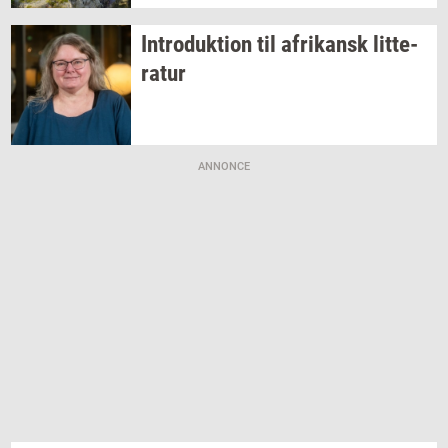
In­tro­duk­tion
til
afri­kansk
lit­te­
ra­tur
ANNONCE