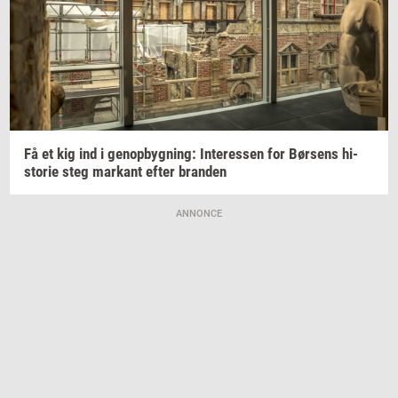
Få et kig ind i
genop­byg­ning:
In­ter­es­sen
for
Bør­sens
hi­
sto­rie
steg
mar­kant
efter
bran­den
ANNONCE