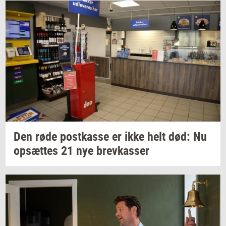
Den røde
po­st­kas­se
er ikke helt død: Nu
op­sæt­tes
21 nye
brev­kas­ser