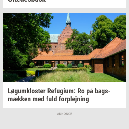
Løgum­klo­ster
Re­fu­gi­um:
Ro på
bags­
mæk­ken
med fuld
for­plej­ning
ANNONCE