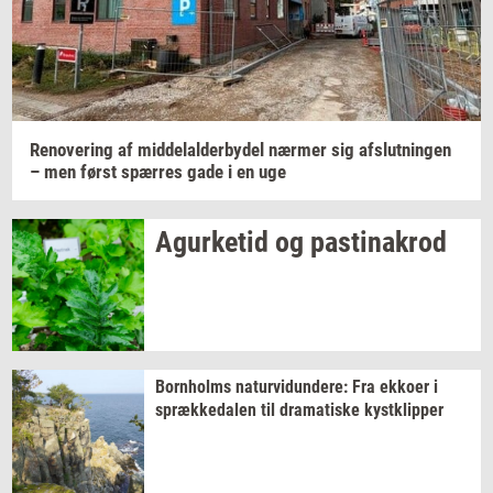
relevante tilbud og brugerfordele på mail. Det er altid
muligt at afmelde.
Privatlivspolitik.
Renove­ring
af
mid­delal­der­by­del
nær­mer
sig
af­slut­nin­gen
– men først
spær­res
gade i en uge
Agur­ke­tid
og
pa­stina­krod
Born­holms
na­tur­vi­dun­de­re:
Fra
ek­ko­er
i
spræk­ke­da­len
til
dra­ma­ti­ske
kyst­klip­per