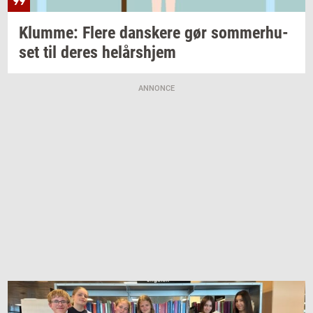
Klum­me: Flere
dan­ske­re
gør
som­mer­hu­
set
til deres
helårs­hjem
ANNONCE