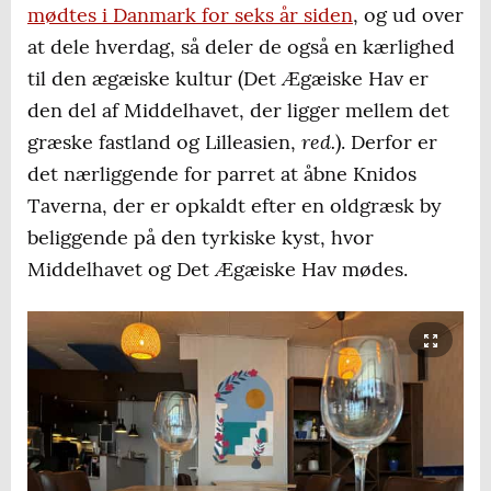
mødtes i Danmark for seks år siden
, og ud over
at dele hverdag, så deler de også en kærlighed
til den ægæiske kultur (Det Ægæiske Hav er
den del af Middelhavet, der ligger mellem det
red.
græske fastland og Lilleasien,
). Derfor er
det nærliggende for parret at åbne Knidos
Taverna, der er opkaldt efter en oldgræsk by
beliggende på den tyrkiske kyst, hvor
Middelhavet og Det Ægæiske Hav mødes.