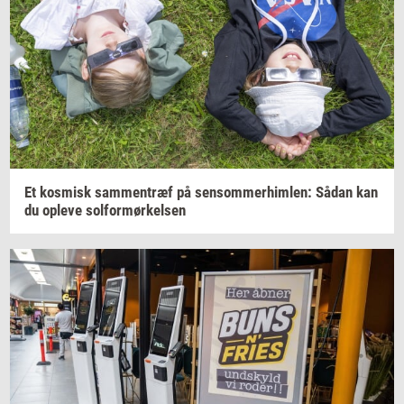
Et
kos­misk
sam­men­træf
på
sen­som­mer­him­len:
Sådan kan
du
op­le­ve
sol­for­mør­kel­sen