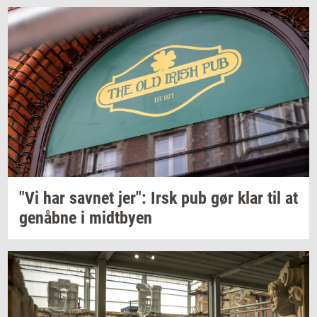
"Vi har
sav­net
jer": Irsk pub gør klar til at
genåb­ne
i
midt­by­en