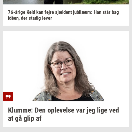
76-​årige
Keld kan fejre
sjæl­dent
ju­bilæum:
Han står bag
idéen,
der
sta­dig
lever
Klum­me:
Den
op­le­vel­se
var jeg lige ved
at gå glip af