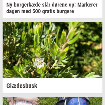
Ny
bur­ger­kæ­de
slår
dø­re­ne
op:
Mar­ke­rer
dagen med 500
gra­tis
bur­ge­re
Glæ­des­busk