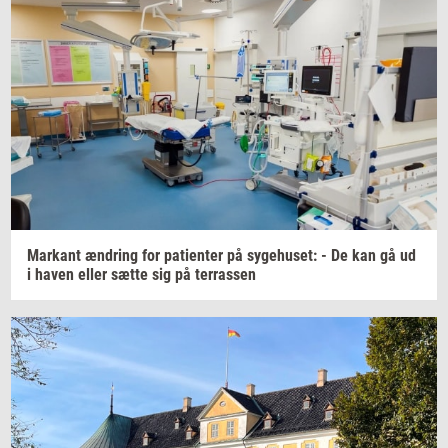
Mar­kant
æn­dring
for
pa­tien­ter
på
sy­ge­hu­set:
- De kan gå ud
i haven eller sætte sig på
ter­ras­sen