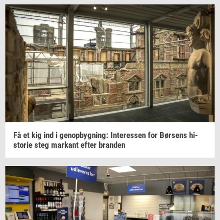
Få et kig ind i
genop­byg­ning:
In­ter­es­sen
for
Bør­sens
hi­
sto­rie
steg
mar­kant
efter
bran­den