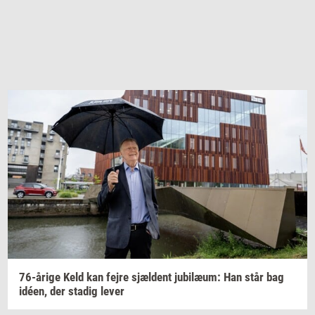
76-​årige
Keld kan fejre
sjæl­dent
ju­bilæum:
Han står bag
idéen,
der
sta­dig
lever