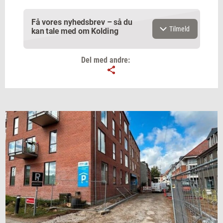
Få vores nyhedsbrev – så du
Tilmeld
kan tale med om Kolding
Del med andre:
Email
Navn
Jeg vil gerne modtage et nyhedsoverblik, samt
relevante tilbud og brugerfordele på mail. Det er altid
muligt at afmelde.
Privatlivspolitik.