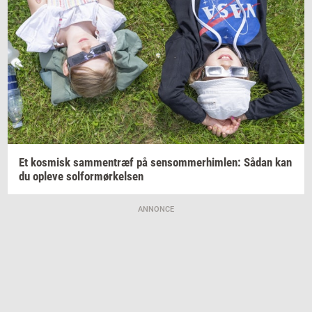
Et
kos­misk
sam­men­træf
på
sen­som­mer­him­len:
Sådan kan
du
op­le­ve
sol­for­mør­kel­sen
ANNONCE