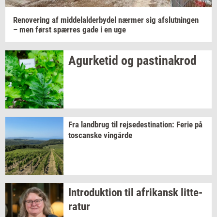
Renove­ring
af
mid­delal­der­by­del
nær­mer
sig
af­slut­nin­gen
– men først
spær­res
gade i en uge
Agur­ke­tid
og
pa­stina­krod
Fra
land­brug
til
rej­se­desti­na­tion:
Ferie på
toscan­ske
vin­går­de
In­tro­duk­tion
til
afri­kansk
lit­te­
ra­tur