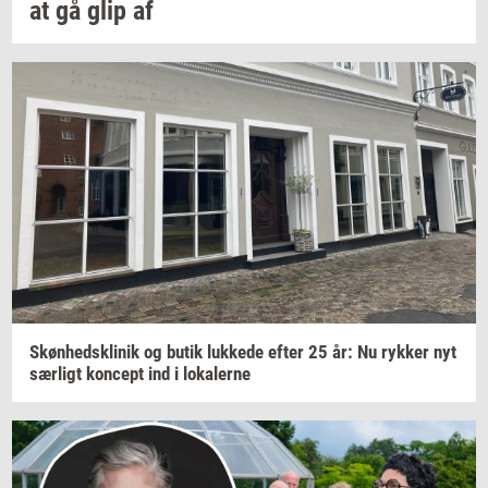
at gå glip af
Skøn­heds­kli­nik
og butik
luk­ke­de
efter 25 år: Nu
ryk­ker
nyt
sær­ligt
kon­cept
ind i
lo­ka­ler­ne