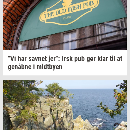
"Vi har
sav­net
jer": Irsk pub gør klar til at
genåb­ne
i
midt­by­en