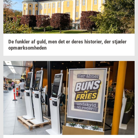
De
funk­ler
af guld, men det er deres
hi­sto­ri­er,
der
stjæ­ler
op­mærk­som­he­den