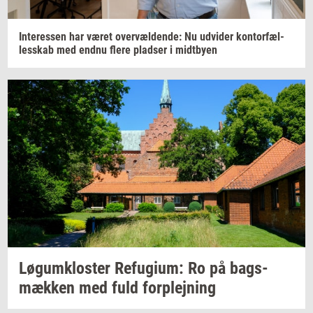
In­ter­es­sen
har været
over­væl­den­de:
Nu
ud­vi­der
kon­tor­fæl­
les­skab
med endnu flere
plad­ser
i
midt­by­en
Løgum­klo­ster
Re­fu­gi­um:
Ro på
bags­
mæk­ken
med fuld
for­plej­ning