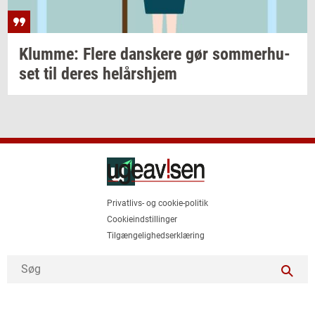
Klum­me: Flere
dan­ske­re
gør
som­mer­hu­
set
til deres
helårs­hjem
Privatlivs- og cookie-politik
Cookieindstillinger
Tilgængelighedserklæring