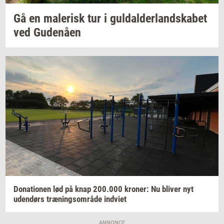
Gå en
ma­le­risk
tur i
gul­dal­der­land­ska­bet
ved
Gu­denå­en
Do­na­tio­nen
lød på knap
200.000
kro­ner:
Nu
bli­ver
nyt
uden­dørs
træ­nings­om­rå­de
ind­vi­et
ANNONCE