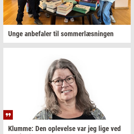
Unge
an­be­fa­ler
til
som­mer­læs­nin­gen
Klum­me:
Den
op­le­vel­se
var jeg lige ved