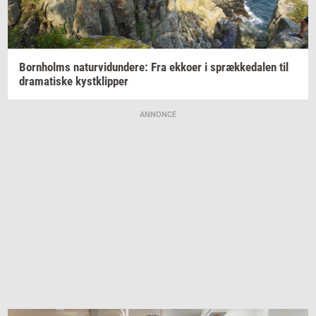
Born­holms
na­tur­vi­dun­de­re:
Fra
ek­ko­er
i
spræk­ke­da­len
til
dra­ma­ti­ske
kyst­klip­per
ANNONCE