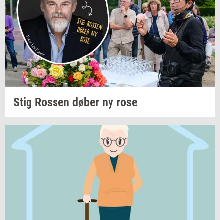
Stig
Ros­sen
døber ny rose