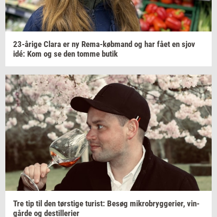
23-​årige
Clara er ny
Rema-​købmand
og har fået en sjov
idé: Kom og se den tomme butik
Tre tip til den
tørsti­ge
turist:
Besøg
mi­kro­bryg­ge­ri­er,
vin­
går­de
og
destil­le­ri­er