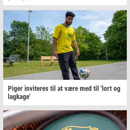
Piger
in­vi­te­res
til at være med til 'lort og
lag­ka­ge'