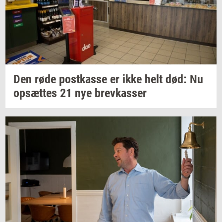
Den røde
po­st­kas­se
er ikke helt død: Nu
op­sæt­tes
21 nye
brev­kas­ser