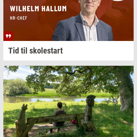
Tid til
sko­lestart